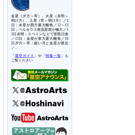
金星（夕方～宵）、火星（未明～
明け方）、土星（宵～明け方）／2
日：水星が西方最大離角／12～13
日：ペルセウス座流星群が極大／1
3日未明：スペインなどで皆既日食
／15日：金星が東方最大離角／16
日夕方～宵：細い月と金星が接近
／…
「
星空ガイド
」や「
特集一覧
」も
ご覧ください