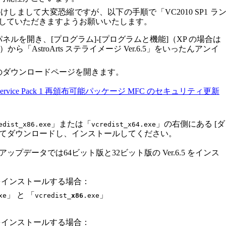
しまして大変恐縮ですが、以下の手順で「VC2010 SP1 ラ
していただきますようお願いいたします。
ルパネルを開き、[プログラム]-[プログラムと機能]（XP の場合は
ら「AstroArts ステライメージ Ver.6.5」をいったんアンイ
。
のダウンロードページを開きます。
+ 2010 Service Pack 1 再頒布可能パッケージ MFC のセキュリティ更新
」または「
」の右側にある [ダ
edist_x86.exe
vcredist_x64.exe
してダウンロードし、インストールしてください。
.5 アップデータでは64ビット版と32ビット版の Ver.6.5 をインス
.5 をインストールする場合：
」 と 「
」
xe
vcredist_
x86
.exe
.5 をインストールする場合：