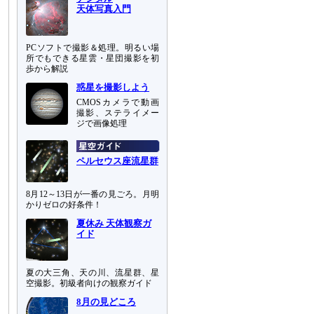
天体写真入門
PCソフトで撮影＆処理。明るい場
所でもできる星雲・星団撮影を初
ト
歩から解説
惑星を撮影しよう
CMOSカメラで動画
撮影、ステライメー
ジで画像処理
ペルセウス座流星群
8月12～13日が一番の見ごろ。月明
かりゼロの好条件！
夏休み 天体観察ガ
イド
夏の大三角、天の川、流星群、星
空撮影。初級者向けの観察ガイド
8月の見どころ