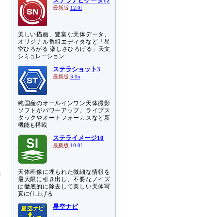
ステラナビゲータ12
最新版
12.0i
ー
美しい描画、豊富な天体データ、
オリジナル番組エディタなど「星
空ひろがる 楽しさひろげる」天文
シミュレーション
ステラショット3
最新版
3.0o
純国産のオールインワン天体撮影
ソフトがパワーアップ。ライブス
タックやオートフォーカスなど新
機能も搭載
ステライメージ10
最新版
10.0f
ー
天体画像に埋もれた微細な情報を
ル
最大限に引き出し、不要なノイズ
は徹底的に除去して美しい天体写
真に仕上げる
り
因
星空ナビ