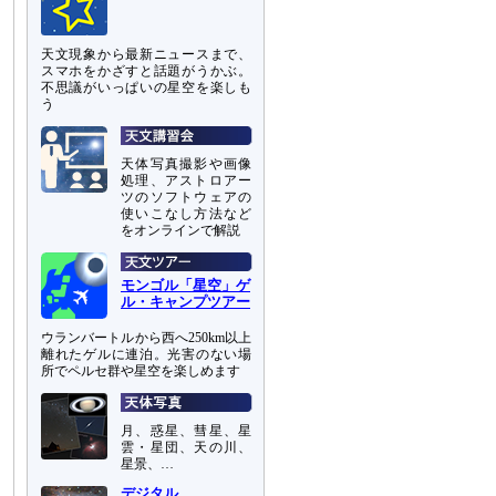
ン
天文現象から最新ニュースまで、
スマホをかざすと話題がうかぶ。
不思議がいっぱいの星空を楽しも
う
天体写真撮影や画像
処理、アストロアー
ツのソフトウェアの
使いこなし方法など
をオンラインで解説
モンゴル「星空」ゲ
ル・キャンプツアー
ウランバートルから西へ250km以上
離れたゲルに連泊。光害のない場
所でペルセ群や星空を楽しめます
月、惑星、彗星、星
雲・星団、天の川、
星景、…
デジタル