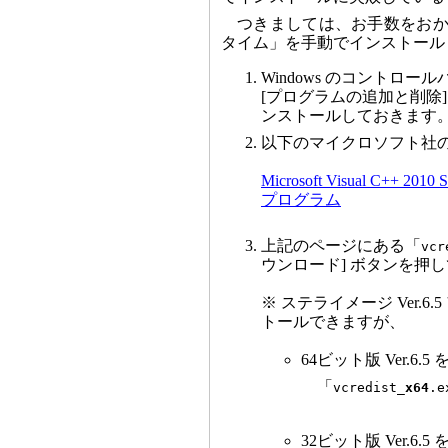
つきましては、お手数をおかけ
タイム」を手動でインストール
Windows のコントロー
[プログラムの追加と削除]）か
ンストールしておきます
以下のマイクロソフト社
Microsoft Visual C+
プログラム
上記のページにある「
vcr
ウンロード] ボタンを押
※ ステライメージ Ver.6
トールできますが、
64ビット版 Ver.6
「
vcredist_
x64
.e
32ビット版 Ver.6