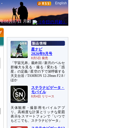
English
6年08月07日
月齢
星ナビ
2026年9月号
8月5日 発売
「宇宙兄弟」最終回 / 新月のペルセ
群極大を見る・撮る / 変わる「惑
星」の定義 / 星空の下で深呼吸する
天文台浴 / TAMRON 12-20mm F2.8 /
ほか
ステラナビゲータ・
モバイル
8月4日 リリース
天体観察・撮影用モバイルアプ
リ。高精度な計算とリッチな星図
表示をスマートフォンで「いつで
もどこでも、ステラナビゲータ」