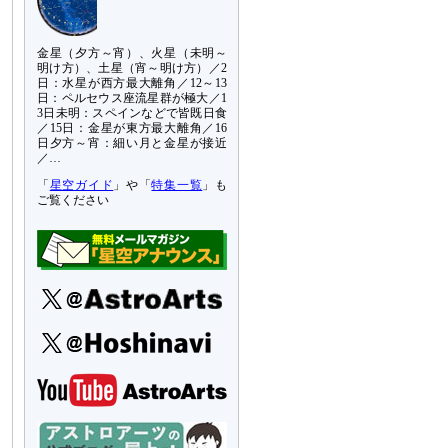
金星（夕方～宵）、火星（未明～
明け方）、土星（宵～明け方）／2
日：水星が西方最大離角／12～13
日：ペルセウス座流星群が極大／1
3日未明：スペインなどで皆既日食
／15日：金星が東方最大離角／16
日夕方～宵：細い月と金星が接近
／…
「
星空ガイド
」や「
特集一覧
」も
ご覧ください