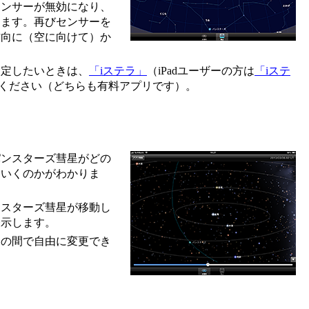
センサーが無効になり、
きます。再びセンサーを
方向に（空に向けて）か
設定したいときは、
「iステラ」
（iPadユーザーの方は
「iステ
ください（どちらも有料アプリです）。
パンスターズ彗星がどの
ていくのかがわかりま
ンスターズ彗星が移動し
表示します。
03/31の間で自由に変更でき