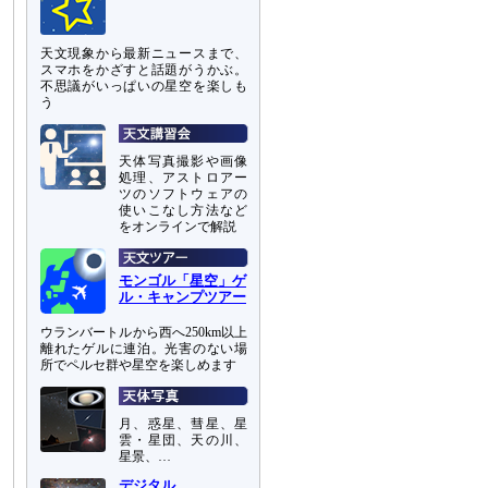
天文現象から最新ニュースまで、
スマホをかざすと話題がうかぶ。
不思議がいっぱいの星空を楽しも
う
天体写真撮影や画像
処理、アストロアー
ツのソフトウェアの
使いこなし方法など
をオンラインで解説
モンゴル「星空」ゲ
ル・キャンプツアー
ウランバートルから西へ250km以上
離れたゲルに連泊。光害のない場
所でペルセ群や星空を楽しめます
月、惑星、彗星、星
雲・星団、天の川、
星景、…
デジタル