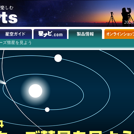
202
ーズ彗星を見よう