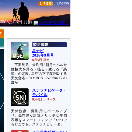
English
6年08月06日
月齢
星ナビ
2026年9月号
8月5日 発売
「宇宙兄弟」最終回 / 新月のペルセ
群極大を見る・撮る / 変わる「惑
星」の定義 / 星空の下で深呼吸する
天文台浴 / TAMRON 12-20mm F2.8 /
ほか
ステラナビゲータ・
モバイル
8月4日 リリース
天体観察・撮影用モバイルアプ
リ。高精度な計算とリッチな星図
表示をスマートフォンで「いつで
もどこでも、ステラナビゲータ」