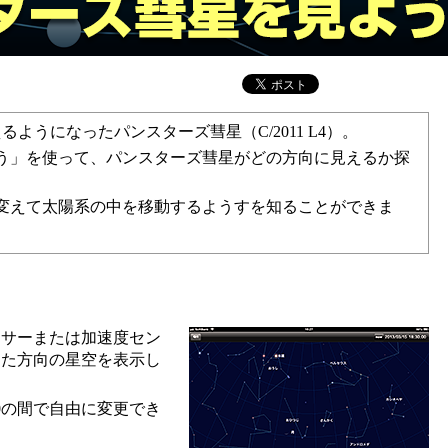
えるようになったパンスターズ彗星（C/2011 L4）。
う」を使って、パンスターズ彗星がどの方向に見えるか探
変えて太陽系の中を移動するようすを知ることができま
ンサーまたは加速度セン
した方向の星空を表示し
06/30の間で自由に変更でき