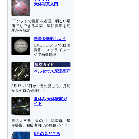
天体写真入門
PCソフトで撮影＆処理。明るい場
所でもできる星雲・星団撮影を初
歩から解説
惑星を撮影しよう
CMOSカメラで動画
撮影、ステライメー
ジで画像処理
ペルセウス座流星群
8月12～13日が一番の見ごろ。月明
かりゼロの好条件！
夏休み 天体観察ガ
イド
夏の大三角、天の川、流星群、星
空撮影。初級者向けの観察ガイド
8月の見どころ