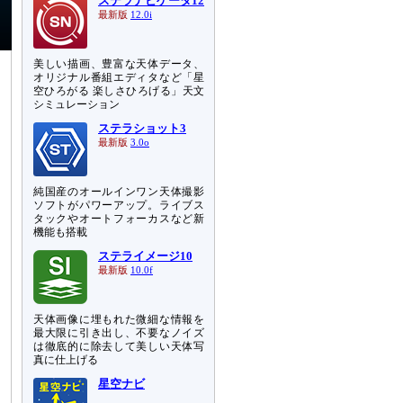
ステラナビゲータ12
最新版
12.0i
美しい描画、豊富な天体データ、
オリジナル番組エディタなど「星
空ひろがる 楽しさひろげる」天文
シミュレーション
ステラショット3
最新版
3.0o
純国産のオールインワン天体撮影
ソフトがパワーアップ。ライブス
タックやオートフォーカスなど新
機能も搭載
ステライメージ10
最新版
10.0f
天体画像に埋もれた微細な情報を
最大限に引き出し、不要なノイズ
は徹底的に除去して美しい天体写
真に仕上げる
星空ナビ