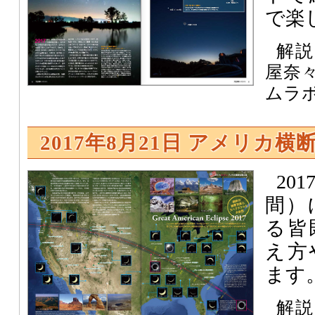
で楽
解説
屋奈
ムラ
2017年8月21日 アメリカ
20
間）
る皆
え方
ます
解説