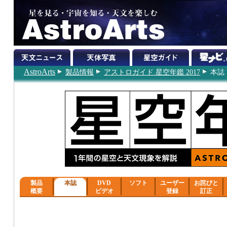
AstroArts
製品情報
アストロガイド 星空年鑑 2017
本誌
製品
本誌
DVD
ソフト
ユーザー
お詫びと
概要
ビデオ
登録
訂正