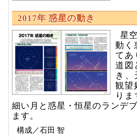
2017年 惑星の動き
星
動く
てあ
道図
き、
観望
りま
細い月と惑星・恒星のランデ
ます。
構成／石田 智