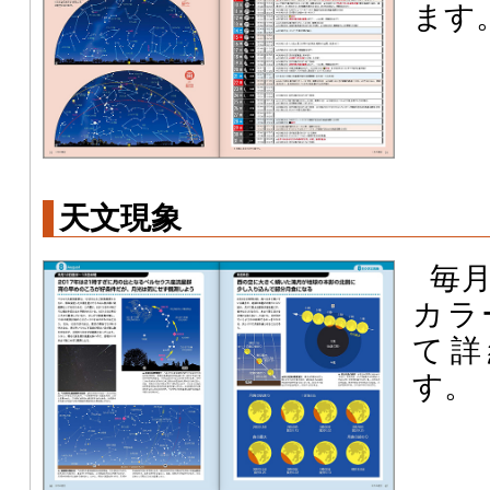
ます
天文現象
毎
カラ
て詳
す。