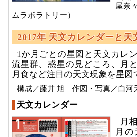
屋奈
ムラボラトリー）
2017年 天文カレンダーと天
1か月ごとの星図と天文カレ
流星群、惑星の見どころ、月
月食など注目の天文現象を星図
構成／藤井 旭 作図・写真／白河
天文カレンダー
月
月の