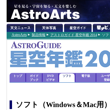
AstroArts
製品情報
アストロガイド 星空年鑑 2014
ソフ
トップ
ガイド
DVD
ソフト
電子版
ユーザ
ブック
ビデオ
登録
ソフト（Windows＆Mac用