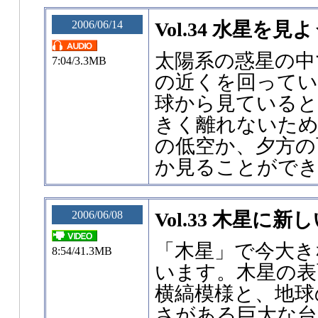
2006/06/14
Vol.34 水星を見
太陽系の惑星の中
7:04/3.3MB
の近くを回ってい
球から見ていると
きく離れないため
の低空か、夕方の
か見ることがで
2006/06/08
Vol.33 木星に
「木星」で今大き
8:54/41.3MB
います。木星の表
横縞模様と、地球
さがある巨大な台