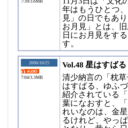
11月3日は「文
7:39/3.6MB
年はもうひとつ、
見」の日でもあり
お月見」とは、旧
日にお月見をする
す。
2006/10/25
Vol.48 星はすばる
清少納言の「枕草
7:04/3.3MB
はすばる、ゆふ
紹介されている「
葉になおすと、「
れいなのは、金
るけれど、やっぱ