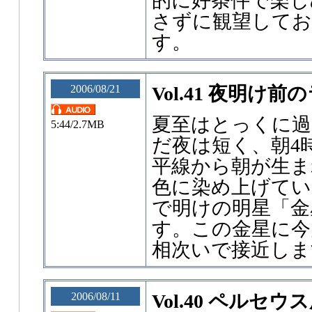
的に好条件で楽し
さずに観望して
す。
2006/08/21
Vol.41 夜明け
夏至はとっくに
5:44/2.7MB
だ夜は短く、朝4
平線から朝が生ま
色に染め上げてい
で明けの明星「金
す。この金星に今
相次いで接近しま
2006/08/11
Vol.40 ペルセ