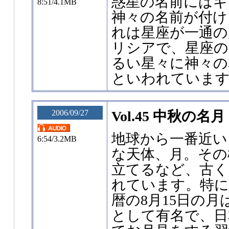
惑星の名前にはギ
8:51/4.1MB
神々の名前が付け
れは星座が一通の
リシアで、星座の
るい星々に神々の
といわれていま
2006/09/27
Vol.45 中秋の名月
地球から一番近い
6:54/3.2MB
な天体、月。その
立てるなど、古く
れています。特に
暦の8月15日の
として有名で、日