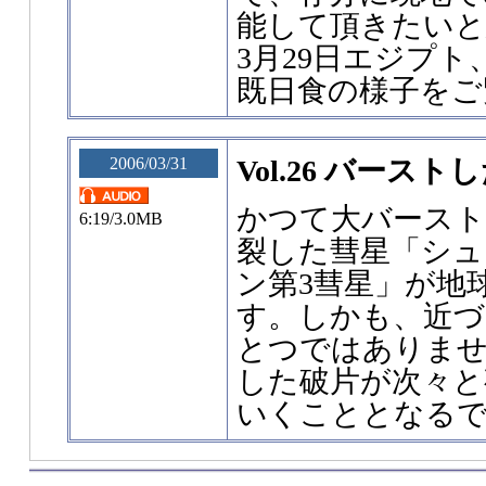
能して頂きたいと思
3月29日エジプ
既日食の様子をご
2006/03/31
Vol.26 バースト
かつて大バースト
6:19/3.0MB
裂した彗星「シュ
ン第3彗星」が地
す。しかも、近づ
とつではありませ
した破片が次々と
いくこととなる