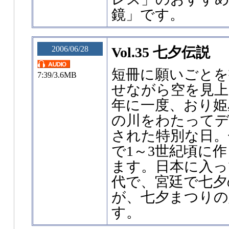
鏡」です。
2006/06/28
Vol.35 七夕伝説
短冊に願いごとを
7:39/3.6MB
せながら空を見上
年に一度、おり姫
の川をわたって
された特別な日。
で1～3世紀頃に
ます。日本に入っ
代で、宮廷で七夕
が、七夕まつりの
す。