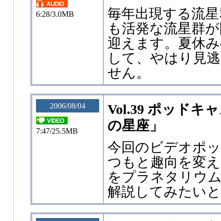
毎年出現する流星
6:28/3.0MB
も活発な流星群が
迎えます。夏休み
して、やはり見
せん。
2006/08/04
Vol.39 ポッド
の星座」
7:47/25.5MB
今回のビデオポ
つもと趣向を変え
をプラネタリウ
解説してみたいと