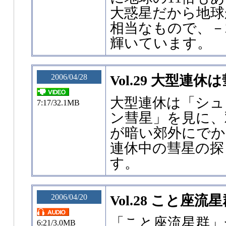
大惑星だから地球
相当なもので、－
輝いています。
2006/04/28
Vol.29 大型連
大型連休は「シュ
7:17/32.1MB
ン彗星」を見に、
が暗い郊外にでか
連休中の彗星の探
す。
2006/04/20
Vol.28 こと座流
「こと座流星群」
6:21/3.0MB