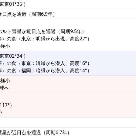
京01°35′）
が近日点を通過（周期6.9年）
・ホルト彗星が近日点を通過（周期9.5年）
.6等）の食（東京：明縁から出現、高度22°）
が極小
東京02°34′）
.2等）の食（東京：暗縁から潜入、高度16°）
.9等）の食（福岡：暗縁から潜入、高度14°）
が極小
半球へ
17°）
小
ーズ彗星が近日点を通過（周期6.7年）