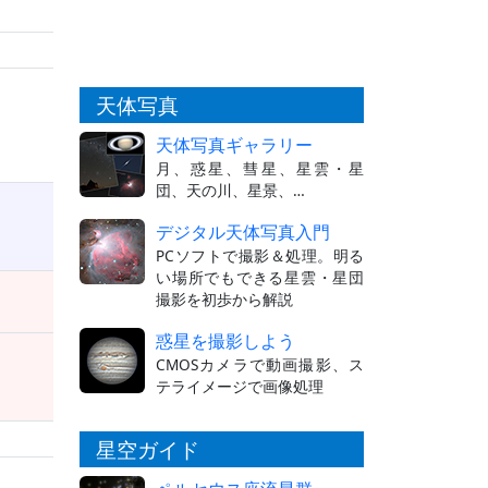
天体写真
天体写真ギャラリー
月、惑星、彗星、星雲・星
団、天の川、星景、…
デジタル天体写真入門
PCソフトで撮影＆処理。明る
い場所でもできる星雲・星団
撮影を初歩から解説
惑星を撮影しよう
CMOSカメラで動画撮影、ス
テライメージで画像処理
星空ガイド