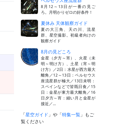
ペルセウス座流星群
8月12～13日が一番の見ご
ろ。月明かりゼロの好条件！
夏休み 天体観察ガイド
夏の大三角、天の川、流星
群、星空撮影。初級者向けの
観察ガイド
8月の見どころ
金星（夕方～宵）、火星（未
明～明け方）、土星（宵～明
け方）／2日：水星が西方最大
離角／12～13日：ペルセウス
座流星群が極大／13日未明：
スペインなどで皆既日食／15
日：金星が東方最大離角／16
日夕方～宵：細い月と金星が
接近／…
「
星空ガイド
」や「
特集一覧
」もご
覧ください