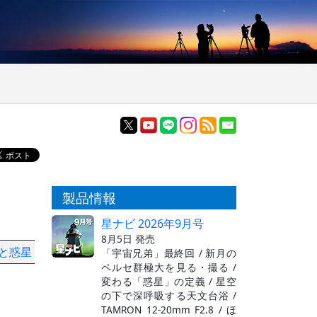
製品情報
星ナビ 2026年9月号
8月5日 発売
図と惑星
「宇宙兄弟」最終回 / 新月の
ペルセ群極大を見る・撮る /
変わる「惑星」の定義 / 星空
の下で深呼吸する天文台浴 /
TAMRON 12-20mm F2.8 / ほ