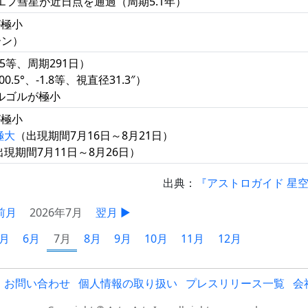
ィーエフ彗星が近日点を通過（周期5.1年）
が極小
ーン）
.5等、周期291日）
5°、-1.8等、視直径31.3″）
アルゴルが極小
が極小
極大
（出現期間7月16日～8月21日）
出現期間7月11日～8月26日）
出典：
『アストロガイド 星
前月
2026年7月
翌月 ▶
5月
6月
7月
8月
9月
10月
11月
12月
お問い合わせ
個人情報の取り扱い
プレスリリース一覧
会