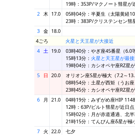
19時：353P/マクノート彗星が
2
木
17.0
05時04分：半夏生（太陽黄経10
23時：383P/クリステンセン
3
金
18.0
4ごろ
火星と天王星が大接近
4
土
19.0
03時40分：やぎ座45番星（6
15時13分：
火星と天王星が最接
19時04分：カシオペヤ座RZ星
5
日
20.0
オリオン座S星が極大（7.2～13
08時54分：土星が西矩（うお座、
23時45分：カシオペヤ座RZ星
6
月
21.0
04時19分：みずがめ座HIP 11
12時：63P/ビルト彗星が近日点
15時02分：月が赤道通過、北
21時15分：てんびん座δ星が極
7
火
22.0
七夕