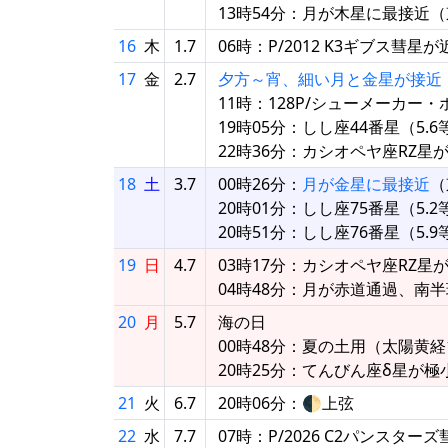
13時54分：月が木星に最接近（東
16
木
1.7
06時：P/2012 K3ギブス彗星
17
金
2.7
夕方～宵、細い月と金星が接近
11時：128P/シューメーカー
19時05分：しし座44番星（5
22時36分：カシオペヤ座RZ星
18
土
3.7
00時26分：
月が金星に最接近
（
20時01分：しし座75番星（5
20時51分：しし座76番星（5
19
日
4.7
03時17分：カシオペヤ座RZ星
04時48分：月が赤道通過、南
20
月
5.7
海の日
00時48分：夏の土用（太陽黄経1
20時25分：てんびん座δ星が極
21
火
6.7
20時06分：🌓上弦
22
水
7.7
07時：P/2026 C2パンスタ