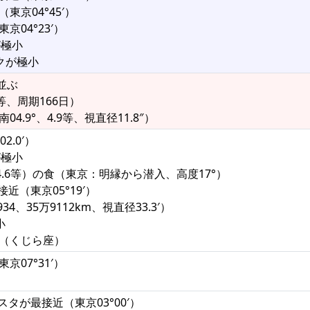
東京04°45′）
京04°23′）
が極小
クが極小
並ぶ
0等、周期166日）
4.9°、4.9等、視直径11.8″）
2.0′）
が極小
（4.6等）の食（東京：明縁から潜入、高度17°）
近（東京05°19′）
4、35万9112km、視直径33.3′）
小
矩（くじら座）
京07°31′）
タが最接近（東京03°00′）