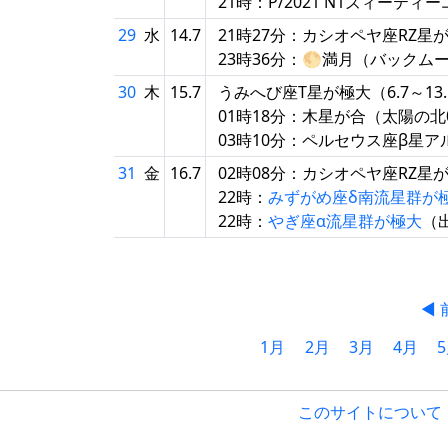
21時：P/2021 N1ズィーテ
29
水
14.7
21時27分：カシオペヤ座RZ星
23時36分：🌕満月（バックム
30
木
15.7
うみへび座T星が極大（6.7～13
01時18分：木星が合（太陽の北00.
03時10分：ペルセウス座β星
31
金
16.7
02時08分：カシオペヤ座RZ星
22時：
みずがめ座δ南流星群が
22時：
やぎ座α流星群が極大
（
◀ 
1月
2月
3月
4月
このサイトについて