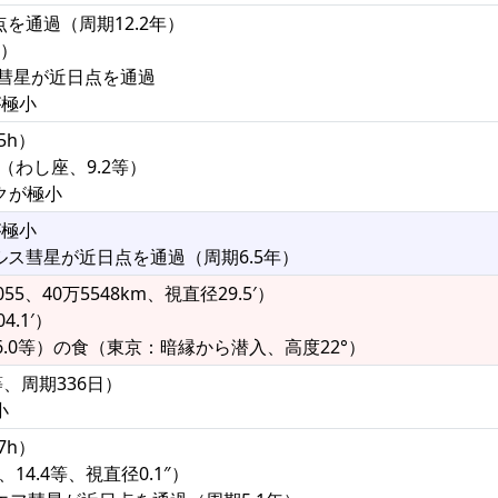
点を通過（周期12.2年）
°）
ーズ彗星が近日点を通過
が極小
5h）
（わし座、9.2等）
クが極小
が極小
フルス彗星が近日点を通過（周期6.5年）
5、40万5548km、視直径29.5′）
4.1′）
2（6.0等）の食（東京：暗縁から潜入、高度22°）
等、周期336日）
小
7h）
14.4等、視直径0.1″）