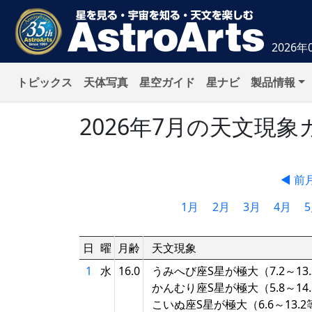
2026年
トピックス
天体写真
星空ガイド
星ナビ
製品情報
2026年7月の天文現
◀ 前
1月
2月
3月
4月
日
曜
月齢
天文現象
1
水
16.0
うみへび座S星が極大（7.2～13
かんむり座S星が極大（5.8～14
こいぬ座S星が極大（6.6～13.2