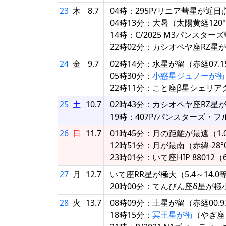
23
木
8.7
04時：295P/リニア彗星が近日
04時13分：大暑（太陽黄経120
14時：C/2025 M3パンスタ
22時02分：カシオペヤ座RZ星
24
金
9.7
02時14分：水星が留（赤経07.1
05時30分：
小惑星ジュノーが衝
22時11分：こと座β星シェリア
25
土
10.7
02時43分：カシオペヤ座RZ星
19時：407P/パンスターズ・
26
日
11.7
01時45分：月の距離が最遠（1.05
12時51分：月が最南（赤緯-28°0
23時01分：いて座HIP 8801
27
月
12.7
いて座RR星が極大（5.4～14.0
20時00分：てんびん座δ星が極
28
火
13.7
08時09分：土星が留（赤経00.9
18時15分：
冥王星が衝
（やぎ座、