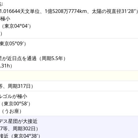
ぶ
016644天文単位、1億5208万7774km、太陽の視直径31′28″
が極小
東京04°04′）
°）
京05°09′）
彗星が近日点を通過（周期5.5年）
31h）
4等、周期317日）
アルゴルが極小
（東京00°58′）
矩（うお座）
デス星団が大接近
.7等、周期302日）
近（東京04°38′）