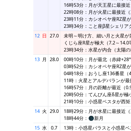
16時53分：月が天王星に最接近（
22時08分：月が火星に最接近（東
23時11分：カシオペヤ座RZ星
23時34分：こと座β星シェリア
12
日
27.0
未明～明け方、細い月と火星が
くじら座R星が極大（7.2～14.
23時34分：水星が内合（太陽の南0
13
月
28.0
00時10分：月が最北（赤緯+28°0
03時52分：カシオペヤ座RZ星
04時18分：おうし座136番星
11時：火星とアルデバランが最接
16時57分：月の距離が最近（0.93
20時50分：てんびん座δ星が極
21時10分：小惑星ベスタが西
14
火
29.0
18時29分：月が水星に最接近（東
18時44分：🌑新月
15
水
0.7
13時：小惑星パラスと小惑星ベス