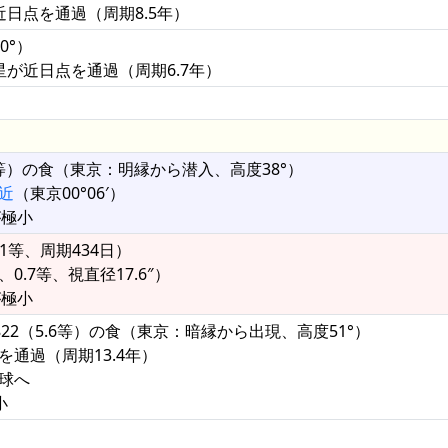
近日点を通過（周期8.5年）
0°）
彗星が近日点を通過（周期6.7年）
.0等）の食（東京：明縁から潜入、高度38°）
近
（東京00°06′）
が極小
.1等、周期434日）
0.7等、視直径17.6″）
が極小
4822（5.6等）の食（東京：暗縁から出現、高度51°）
を通過（周期13.4年）
半球へ
小