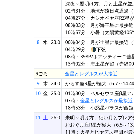
深夜～翌明け方、月と土星が並
02時31分：地球が遠日点通過（1.
04時27分：カシオペヤ座RZ星
08時03分：月が海王星に最接近（
10時57分：小暑（太陽黄経105
8
水
23.0
00時04分：月が土星に最接近（東
04時29分：🌗下弦
08時：398P/ボアッティーニ
13時02分：海王星が留（赤経00.
9ごろ
金星とレグルスが大接近
9
木
24.0
からす座R星が極大（6.7～14.
10
金
25.0
01時30分：ペルセウス座β星
07時：
金星とレグルスが最接近
18時53分：小惑星パラスが西
11
土
26.0
未明～明け方、細い月とプレア
おおぐま座R星が極大（6.5～13
11時：火星とヒヤデス星団が最接