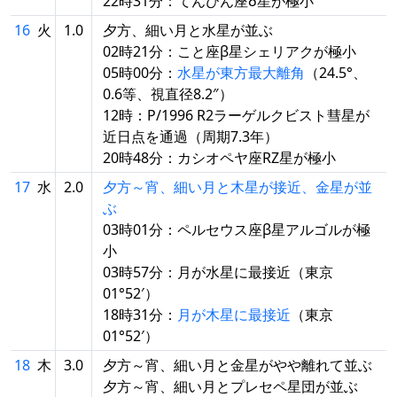
22時31分：てんびん座δ星が極小
16
火
1.0
夕方、細い月と水星が並ぶ
02時21分：こと座β星シェリアクが極小
05時00分：
水星が東方最大離角
（24.5°、
0.6等、視直径8.2″）
12時：P/1996 R2ラーゲルクビスト彗星が
近日点を通過（周期7.3年）
20時48分：カシオペヤ座RZ星が極小
17
水
2.0
夕方～宵、細い月と木星が接近、金星が並
ぶ
03時01分：ペルセウス座β星アルゴルが極
小
03時57分：月が水星に最接近（東京
01°52′）
18時31分：
月が木星に最接近
（東京
01°52′）
18
木
3.0
夕方～宵、細い月と金星がやや離れて並ぶ
夕方～宵、細い月とプレセペ星団が並ぶ