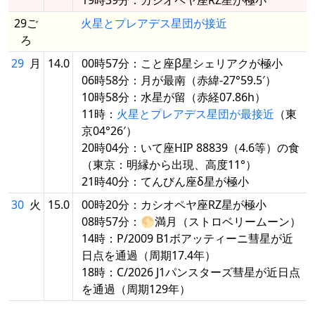
29ご
火星とプレアデス星団が接近
ろ
29
月
14.0
00時57分：こと座β星シェリアクが極小
06時58分：月が最南（赤緯-27°59.5′）
10時58分：水星が留（赤経07.86h）
11時：
火星とプレアデス星団が最接近
（東
京04°26′）
20時04分：いて座HIP 88839（4.6等）の食
（東京：明縁から出現、高度11°）
21時40分：てんびん座δ星が極小
30
火
15.0
00時20分：カシオペヤ座RZ星が極小
08時57分：🌕満月（ストロベリームーン）
14時：P/2009 B1ボアッティーニ彗星が近
日点を通過（周期17.4年）
18時：C/2026 J1パンスターズ彗星が近日点
を通過（周期129年）