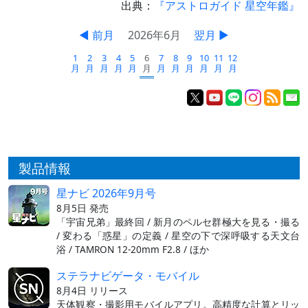
出典：
『アストロガイド 星空年鑑』
◀ 前月
2026年6月
翌月 ▶
1
2
3
4
5
6
7
8
9
10
11
12
月
月
月
月
月
月
月
月
月
月
月
月
製品情報
星ナビ 2026年9月号
8月5日 発売
「宇宙兄弟」最終回 / 新月のペルセ群極大を見る・撮る
/ 変わる「惑星」の定義 / 星空の下で深呼吸する天文台
浴 / TAMRON 12-20mm F2.8 / ほか
ステラナビゲータ・モバイル
8月4日 リリース
天体観察・撮影用モバイルアプリ。高精度な計算とリッ