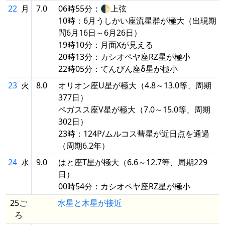
22
月
7.0
06時55分：🌓上弦
10時：6月うしかい座流星群が極大（出現期
間6月16日～6月26日）
19時10分：月面Xが見える
20時13分：カシオペヤ座RZ星が極小
22時05分：てんびん座δ星が極小
23
火
8.0
オリオン座U星が極大（4.8～13.0等、周期
377日）
ペガスス座V星が極大（7.0～15.0等、周期
302日）
23時：124P/ムルコス彗星が近日点を通過
（周期6.2年）
24
水
9.0
はと座T星が極大（6.6～12.7等、周期229
日）
00時54分：カシオペヤ座RZ星が極小
25ご
水星と木星が接近
ろ