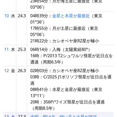
23時54分：月が海王星に最接近（東京
03°06′）
10
水
24.3
04時39分：
金星と木星が最接近
（東京
01°36′）
17時55分：月が土星に最接近（東京
05°06′）
21時22分：カシオペヤ座RZ星が極小
11
木
25.3
06時14分：入梅（太陽黄経80°）
16時：P/2013 T2シュワルツ彗星が近日点を
通過（周期6.5年）
12
金
26.3
02時03分：カシオペヤ座RZ星が極小
03時：C/2025 J1ボリソフ彗星が近日点を通
過
08時41分：水星と金星が最接近（東京
13°11′）
20時：356P/ワイズ彗星が近日点を通過
（周期8.5年）
13
土
27.3
未明～明け方、細い月と火星が接近