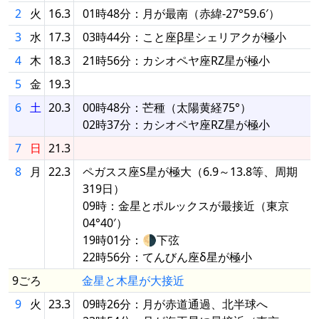
2
火
16.3
01時48分：月が最南（赤緯-27°59.6′）
3
水
17.3
03時44分：こと座β星シェリアクが極小
4
木
18.3
21時56分：カシオペヤ座RZ星が極小
5
金
19.3
6
土
20.3
00時48分：芒種（太陽黄経75°）
02時37分：カシオペヤ座RZ星が極小
7
日
21.3
8
月
22.3
ペガスス座S星が極大（6.9～13.8等、周期
319日）
09時：金星とポルックスが最接近（東京
04°40′）
19時01分：🌗下弦
22時56分：てんびん座δ星が極小
9ごろ
金星と木星が大接近
9
火
23.3
09時26分：月が赤道通過、北半球へ