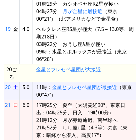
01時29分：カシオペヤ座RZ星が極小
04時27分：
月が金星に最接近
（東京
00°21′）（北アメリカなどで金星食）
19
金
4.0
ヘルクレス座RS星が極大（7.5～13.0等、周
期218日）
03時22分：おうし座λ星が極小
09時：水星とポルックスが最接近（東京
06°28′）
20ご
金星とプレセペ星団が大接近
ろ
20
土
5.0
11時：
金星とプレセペ星団が最接近
（東京
00°47′）
21
日
6.0
17時25分：夏至（太陽黄経90°、東京日
出：04時25分、日入：19時00分）
21時12分：月が赤道通過、南半球へ
21時52分：しし座υ星（4.3等）の食（東
京：暗縁から潜入、高度17°）