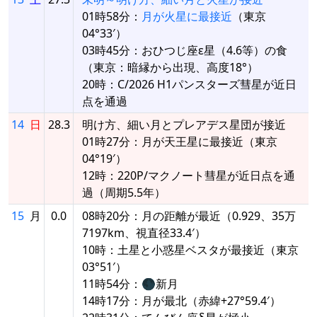
01時58分：
月が火星に最接近
（東京
04°33′）
03時45分：おひつじ座ε星（4.6等）の食
（東京：暗縁から出現、高度18°）
20時：C/2026 H1パンスターズ彗星が近日
点を通過
14
日
28.3
明け方、細い月とプレアデス星団が接近
01時27分：月が天王星に最接近（東京
04°19′）
12時：220P/マクノート彗星が近日点を通
過（周期5.5年）
15
月
0.0
08時20分：月の距離が最近（0.929、35万
7197km、視直径33.4′）
10時：土星と小惑星ベスタが最接近（東京
03°51′）
11時54分：🌑新月
14時17分：月が最北（赤緯+27°59.4′）