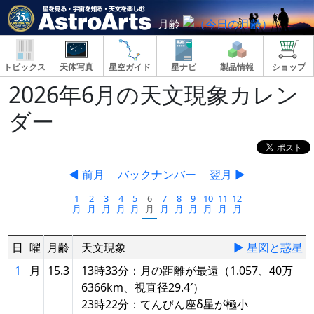
月齢
トピックス
天体写真
星空ガイド
星ナビ
製品情報
ショップ
2026年6月の天文現象カレン
ダー
◀ 前月
バックナンバー
翌月 ▶
1
2
3
4
5
6
7
8
9
10
11
12
月
月
月
月
月
月
月
月
月
月
月
月
日
曜
月齢
天文現象
▶ 星図と惑星
1
月
15.3
13時33分：月の距離が最遠（1.057、40万
6366km、視直径29.4′）
23時22分：てんびん座δ星が極小