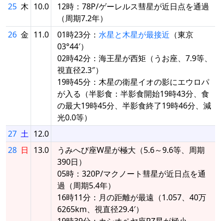
25
木
10.0
12時：78P/ゲーレルス彗星が近日点を通過
（周期7.2年）
26
金
11.0
01時23分：
水星と木星が最接近
（東京
03°44′）
02時42分：海王星が西矩（うお座、7.9等、
視直径2.3″）
19時45分：木星の衛星イオの影にエウロパ
が入る（半影食：半影食開始19時43分、食
の最大19時45分、半影食終了19時46分、減
光0.0等）
27
土
12.0
28
日
13.0
うみへび座W星が極大（5.6～9.6等、周期
390日）
05時：320P/マクノート彗星が近日点を通
過（周期5.4年）
16時11分：月の距離が最遠（1.057、40万
6265km、視直径29.4′）
19時39分：カシオペヤ座RZ星が極小