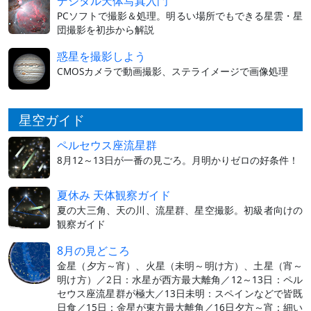
デジタル天体写真入門
PCソフトで撮影＆処理。明るい場所でもできる星雲・星
団撮影を初歩から解説
惑星を撮影しよう
CMOSカメラで動画撮影、ステライメージで画像処理
星空ガイド
ペルセウス座流星群
8月12～13日が一番の見ごろ。月明かりゼロの好条件！
夏休み 天体観察ガイド
夏の大三角、天の川、流星群、星空撮影。初級者向けの
観察ガイド
8月の見どころ
金星（夕方～宵）、火星（未明～明け方）、土星（宵～
明け方）／2日：水星が西方最大離角／12～13日：ペル
セウス座流星群が極大／13日未明：スペインなどで皆既
日食／15日：金星が東方最大離角／16日夕方～宵：細い