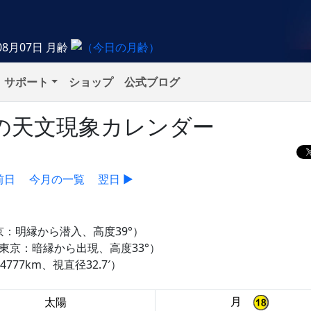
08月07日
月齢
サポート
ショップ
公式ブログ
水）の天文現象カレンダー
前日
今月の一覧
翌日 ▶
東京：明縁から潜入、高度39°）
（東京：暗縁から出現、高度33°）
777km、視直径32.7′）
月
太陽