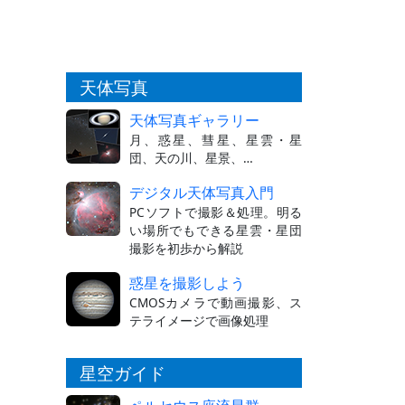
天体写真
天体写真ギャラリー
月、惑星、彗星、星雲・星
団、天の川、星景、…
デジタル天体写真入門
PCソフトで撮影＆処理。明る
い場所でもできる星雲・星団
撮影を初歩から解説
惑星を撮影しよう
CMOSカメラで動画撮影、ス
テライメージで画像処理
星空ガイド