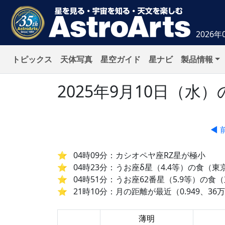
2026年
トピックス
天体写真
星空ガイド
星ナビ
製品情報
2025年9月10日（
◀ 
04時09分：カシオペヤ座RZ星が極小
04時23分：うお座δ星（4.4等）の食（
04時51分：うお座62番星（5.9等）の食
21時10分：月の距離が最近（0.949、36万4
薄明