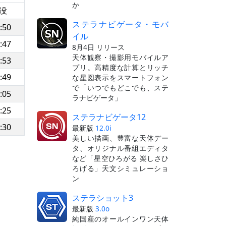
か
没
ステラナビゲータ・モバ
:50
イル
:47
8月4日 リリース
天体観察・撮影用モバイルア
:53
プリ。高精度な計算とリッチ
:49
な星図表示をスマートフォン
で「いつでもどこでも、ステ
:05
ラナビゲータ」
:25
ステラナビゲータ12
:30
最新版
12.0i
美しい描画、豊富な天体デー
タ、オリジナル番組エディタ
など「星空ひろがる 楽しさひ
ろげる」天文シミュレーショ
ン
ステラショット3
最新版
3.0o
純国産のオールインワン天体