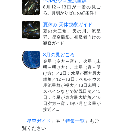
ペルセウス座流星群
8月12～13日が一番の見ご
ろ。月明かりゼロの好条件！
夏休み 天体観察ガイド
夏の大三角、天の川、流星
群、星空撮影。初級者向けの
観察ガイド
8月の見どころ
金星（夕方～宵）、火星（未
明～明け方）、土星（宵～明
け方）／2日：水星が西方最大
離角／12～13日：ペルセウス
座流星群が極大／13日未明：
スペインなどで皆既日食／15
日：金星が東方最大離角／16
日夕方～宵：細い月と金星が
接近／…
「
星空ガイド
」や「
特集一覧
」もご
覧ください