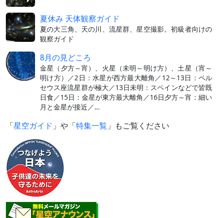
夏休み 天体観察ガイド
夏の大三角、天の川、流星群、星空撮影。初級者向けの
観察ガイド
8月の見どころ
金星（夕方～宵）、火星（未明～明け方）、土星（宵～
明け方）／2日：水星が西方最大離角／12～13日：ペル
セウス座流星群が極大／13日未明：スペインなどで皆既
日食／15日：金星が東方最大離角／16日夕方～宵：細い
月と金星が接近／…
「
星空ガイド
」や「
特集一覧
」もご覧ください