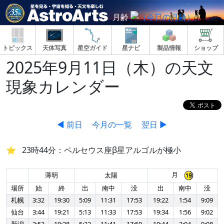
月齢
トピックス
天体写真
星空ガイド
星ナビ
製品情報
ショップ
2025年9月11日（木）の天文
現象カレンダー
◀ 前日
今月の一覧
翌日 ▶
23時44分：ペルセウス座β星アルゴルが極小
月
薄明
太陽
場所
始
終
出
南中
没
出
南中
没
札幌
3:32
19:30
5:09
11:31
17:53
19:22
1:54
9:09
仙台
3:44
19:21
5:13
11:33
17:53
19:34
1:56
9:02