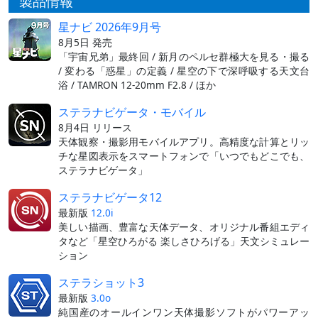
製品情報
星ナビ 2026年9月号
8月5日 発売
「宇宙兄弟」最終回 / 新月のペルセ群極大を見る・撮る
/ 変わる「惑星」の定義 / 星空の下で深呼吸する天文台
浴 / TAMRON 12-20mm F2.8 / ほか
ステラナビゲータ・モバイル
8月4日 リリース
天体観察・撮影用モバイルアプリ。高精度な計算とリッ
チな星図表示をスマートフォンで「いつでもどこでも、
ステラナビゲータ」
ステラナビゲータ12
最新版
12.0i
美しい描画、豊富な天体データ、オリジナル番組エディ
タなど「星空ひろがる 楽しさひろげる」天文シミュレー
ション
ステラショット3
最新版
3.0o
純国産のオールインワン天体撮影ソフトがパワーアッ