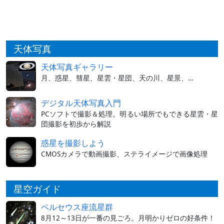
天体写真
天体写真ギャラリー
月、惑星、彗星、星雲・星団、天の川、星景、…
デジタル天体写真入門
PCソフトで撮影＆処理。明るい場所でもできる星雲・星
団撮影を初歩から解説
惑星を撮影しよう
CMOSカメラで動画撮影、ステライメージで画像処理
星空ガイド
ペルセウス座流星群
8月12～13日が一番の見ごろ。月明かりゼロの好条件！