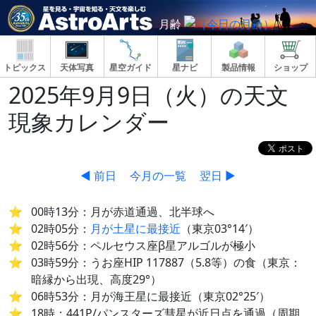
月齢
トピックス
天体写真
星空ガイド
星ナビ
製品情報
ショップ
2025年9月9日（火）の天文
現象カレンダー
◀ 前日
今月の一覧
翌日 ▶
00時13分：月が赤道通過、北半球へ
02時05分：
月が土星に最接近
（東京03°14′）
02時56分：ペルセウス座β星アルゴルが極小
03時59分：うお座HIP 117887（5.8等）の食（東京：
暗縁から出現、高度29°）
06時53分：月が海王星に最接近（東京02°25′）
18時：441P/パンスターズ彗星が近日点を通過（周期