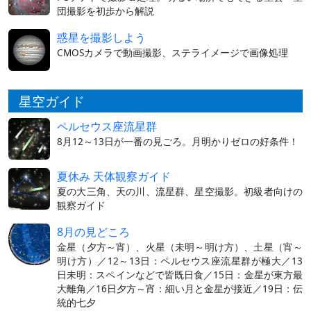
団撮影を初歩から解説
惑星を撮影しよう
CMOSカメラで動画撮影、ステライメージで画像処理
星空ガイド
ペルセウス座流星群
8月12～13日が一番の見ごろ。月明かりゼロの好条件！
夏休み 天体観察ガイド
夏の大三角、天の川、流星群、星空撮影。初級者向けの
観察ガイド
8月の見どころ
金星（夕方～宵）、火星（未明～明け方）、土星（宵～
明け方）／12～13日：ペルセウス座流星群が極大／13
日未明：スペインなどで皆既日食／15日：金星が東方最
大離角／16日夕方～宵：細い月と金星が接近／19日：伝
統的七夕