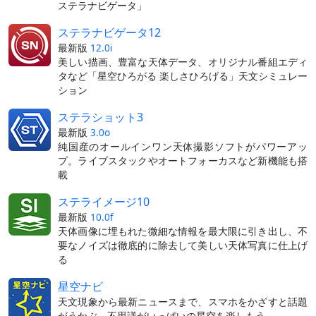
ステラナビゲータ」
ステラナビゲータ12
最新版
12.0i
美しい描画、豊富な天体データ、オリジナル番組エディ
タなど「星空ひろがる 楽しさひろげる」天文シミュレー
ション
ステラショット3
最新版
3.0o
純国産のオールインワン天体撮影ソフトがパワーアッ
プ。ライブスタックやオートフォーカスなど新機能も搭
載
ステライメージ10
最新版
10.0f
天体画像に埋もれた微細な情報を最大限に引き出し、不
要なノイズは徹底的に除去して美しい天体写真に仕上げ
る
星空ナビ
天文現象から最新ニュースまで、スマホをかざすと話題
がうかぶ。不思議がいっぱいの星空を楽しもう