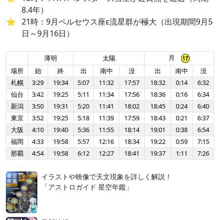
8.4年）
21時：9月ペルセウス座ε流星群が極大（出現期間9月5
日～9月16日）
月
薄明
太陽
場所
始
終
出
南中
没
出
南中
没
札幌
3:29
19:34
5:07
11:32
17:57
18:32
0:14
6:32
仙台
3:42
19:25
5:11
11:34
17:56
18:36
0:16
6:34
新潟
3:50
19:31
5:20
11:41
18:02
18:45
0:24
6:40
東京
3:52
19:25
5:18
11:39
17:59
18:43
0:21
6:37
大阪
4:10
19:40
5:36
11:55
18:14
19:01
0:38
6:54
福岡
4:33
19:58
5:57
12:16
18:34
19:22
0:59
7:15
那覇
4:54
19:58
6:12
12:27
18:41
19:37
1:11
7:26
イラストや映像で天文現象を詳しく解説！
「アストロガイド 星空年鑑」