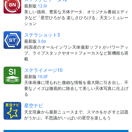
最新版
12.0i
美しい描画、豊富な天体データ、オリジナル番組エディ
タなど「星空ひろがる 楽しさひろげる」天文シミュレー
ション
ステラショット3
最新版
3.0o
純国産のオールインワン天体撮影ソフトがパワーアッ
プ。ライブスタックやオートフォーカスなど新機能も搭
載
ステライメージ10
最新版
10.0f
天体画像に埋もれた微細な情報を最大限に引き出し、不
要なノイズは徹底的に除去して美しい天体写真に仕上げ
る
星空ナビ
天文現象から最新ニュースまで、スマホをかざすと話題
がうかぶ。不思議がいっぱいの星空を楽しもう