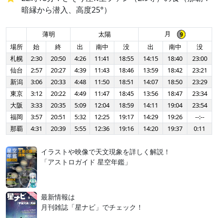
暗縁から潜入、高度25°）
月
薄明
太陽
場所
始
終
出
南中
没
出
南中
没
札幌
2:30
20:50
4:26
11:41
18:55
14:15
18:40
23:00
仙台
2:57
20:27
4:39
11:43
18:46
13:59
18:42
23:21
新潟
3:06
20:33
4:48
11:50
18:51
14:07
18:50
23:29
東京
3:12
20:22
4:49
11:47
18:45
13:56
18:47
23:34
大阪
3:33
20:35
5:09
12:04
18:59
14:11
19:04
23:54
福岡
3:57
20:51
5:32
12:25
19:17
14:29
19:26
--:--
那覇
4:31
20:39
5:55
12:36
19:16
14:20
19:37
0:11
イラストや映像で天文現象を詳しく解説！
「アストロガイド 星空年鑑」
最新情報は
月刊雑誌「星ナビ」でチェック！