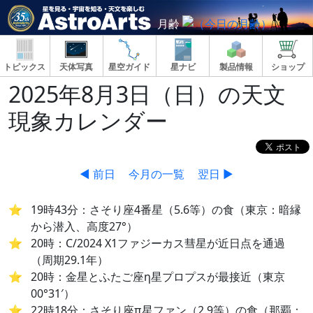
月齢
トピックス
天体写真
星空ガイド
星ナビ
製品情報
ショップ
2025年8月3日（日）の天文
現象カレンダー
◀ 前日
今月の一覧
翌日 ▶
19時43分：さそり座4番星（5.6等）の食（東京：暗縁
から潜入、高度27°）
20時：C/2024 X1ファジーカス彗星が近日点を通過
（周期29.1年）
20時：金星とふたご座η星プロプスが最接近（東京
00°31′）
22時18分：さそり座π星ファン（2.9等）の食（那覇：