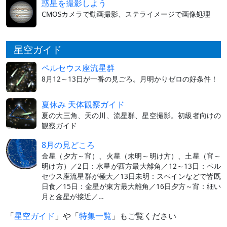
惑星を撮影しよう
CMOSカメラで動画撮影、ステライメージで画像処理
星空ガイド
ペルセウス座流星群
8月12～13日が一番の見ごろ。月明かりゼロの好条件！
夏休み 天体観察ガイド
夏の大三角、天の川、流星群、星空撮影。初級者向けの
観察ガイド
8月の見どころ
金星（夕方～宵）、火星（未明～明け方）、土星（宵～
明け方）／2日：水星が西方最大離角／12～13日：ペル
セウス座流星群が極大／13日未明：スペインなどで皆既
日食／15日：金星が東方最大離角／16日夕方～宵：細い
月と金星が接近／…
「
星空ガイド
」や「
特集一覧
」もご覧ください