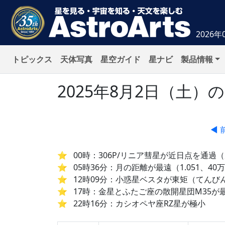
2026年
トピックス
天体写真
星空ガイド
星ナビ
製品情報
2025年8月2日（土
◀ 
00時：306P/リニア彗星が近日点を通過（
05時36分：月の距離が最遠（1.051、40万4
12時09分：小惑星ベスタが東矩（てんび
17時：金星とふたご座の散開星団M35が最接
22時16分：カシオペヤ座RZ星が極小