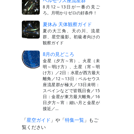
ペルセウス座流星群
8月12～13日が一番の見ご
ろ。月明かりゼロの好条件！
夏休み 天体観察ガイド
夏の大三角、天の川、流星
群、星空撮影。初級者向けの
観察ガイド
8月の見どころ
金星（夕方～宵）、火星（未
明～明け方）、土星（宵～明
け方）／2日：水星が西方最大
離角／12～13日：ペルセウス
座流星群が極大／13日未明：
スペインなどで皆既日食／15
日：金星が東方最大離角／16
日夕方～宵：細い月と金星が
接近／…
「
星空ガイド
」や「
特集一覧
」もご
覧ください