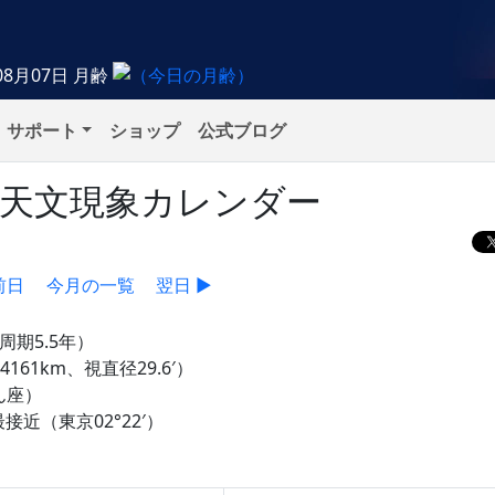
08月07日
月齢
サポート
ショップ
公式ブログ
）の天文現象カレンダー
前日
今月の一覧
翌日 ▶
周期5.5年）
161km、視直径29.6′）
ん座）
近（東京02°22′）