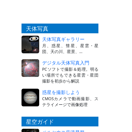
天体写真
天体写真ギャラリー
月、惑星、彗星、星雲・星
団、天の川、星景、…
デジタル天体写真入門
PCソフトで撮影＆処理。明る
い場所でもできる星雲・星団
撮影を初歩から解説
惑星を撮影しよう
CMOSカメラで動画撮影、ス
テライメージで画像処理
星空ガイド