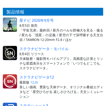
製品情報
星ナビ 2026年9月号
8月5日 発売
「宇宙兄弟」最終回 / 新月のペルセ群極大を見る・撮る
/ 変わる「惑星」の定義 / 星空の下で深呼吸する天文台
浴 / TAMRON 12-20mm F2.8 / ほか
ステラナビゲータ・モバイル
8月4日 リリース
天体観察・撮影用モバイルアプリ。高精度な計算とリッ
チな星図表示をスマートフォンで「いつでもどこでも、
ステラナビゲータ」
ステラナビゲータ12
最新版
12.0i
美しい描画、豊富な天体データ、オリジナル番組エディ
タなど「星空ひろがる 楽しさひろげる」天文シミュレー
ション
ステラショット3