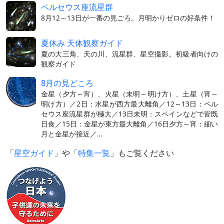
ペルセウス座流星群
8月12～13日が一番の見ごろ。月明かりゼロの好条件！
夏休み 天体観察ガイド
夏の大三角、天の川、流星群、星空撮影。初級者向けの
観察ガイド
8月の見どころ
金星（夕方～宵）、火星（未明～明け方）、土星（宵～
明け方）／2日：水星が西方最大離角／12～13日：ペル
セウス座流星群が極大／13日未明：スペインなどで皆既
日食／15日：金星が東方最大離角／16日夕方～宵：細い
月と金星が接近／…
「
星空ガイド
」や「
特集一覧
」もご覧ください