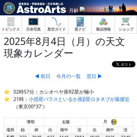
月齢
トピックス
天体写真
星空ガイド
星ナビ
製品情報
ショップ
2025年8月4日（月）の天文
現象カレンダー
◀ 前日
今月の一覧
翌日 ▶
02時57分：カシオペヤ座RZ星が極小
21時：
小惑星パラスといるか座β星ロタネブが最接近
（東京00°37′）
月
薄明
太陽
場所
始
終
出
南中
没
出
南中
没