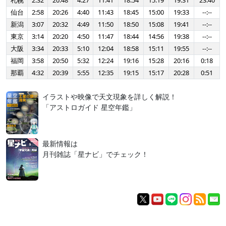
札幌
2:32
20:48
4:27
11:41
18:54
15:19
19:31
23:40
仙台
2:58
20:26
4:40
11:43
18:45
15:00
19:33
--:--
新潟
3:07
20:32
4:49
11:50
18:50
15:08
19:41
--:--
東京
3:14
20:20
4:50
11:47
18:44
14:56
19:38
--:--
大阪
3:34
20:33
5:10
12:04
18:58
15:11
19:55
--:--
福岡
3:58
20:50
5:32
12:24
19:16
15:28
20:16
0:18
那覇
4:32
20:39
5:55
12:35
19:15
15:17
20:28
0:51
イラストや映像で天文現象を詳しく解説！
「アストロガイド 星空年鑑」
最新情報は
月刊雑誌「星ナビ」でチェック！