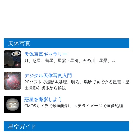
天体写真
天体写真ギャラリー
月、惑星、彗星、星雲・星団、天の川、星景、…
デジタル天体写真入門
PCソフトで撮影＆処理。明るい場所でもできる星雲・星
団撮影を初歩から解説
惑星を撮影しよう
CMOSカメラで動画撮影、ステライメージで画像処理
星空ガイド