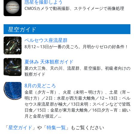
惑星を撮影しよう
CMOSカメラで動画撮影、ステライメージで画像処理
星空ガイド
ペルセウス座流星群
8月12～13日が一番の見ごろ。月明かりゼロの好条件！
夏休み 天体観察ガイド
夏の大三角、天の川、流星群、星空撮影。初級者向けの
観察ガイド
8月の見どころ
金星（夕方～宵）、火星（未明～明け方）、土星（宵～
明け方）／2日：水星が西方最大離角／12～13日：ペル
セウス座流星群が極大／13日未明：スペインなどで皆既
日食／15日：金星が東方最大離角／16日夕方～宵：細い
月と金星が接近／…
「
星空ガイド
」や「
特集一覧
」もご覧ください