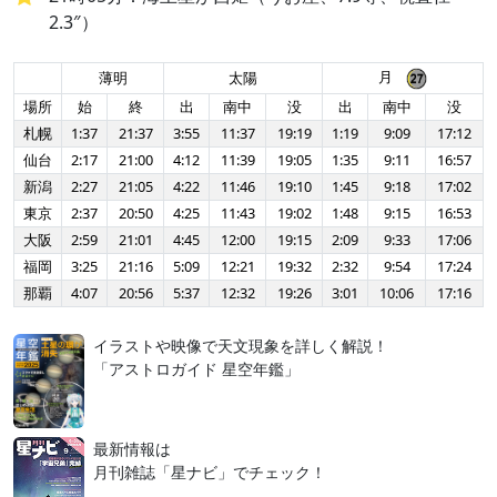
2.3″）
月
薄明
太陽
場所
始
終
出
南中
没
出
南中
没
札幌
1:37
21:37
3:55
11:37
19:19
1:19
9:09
17:12
仙台
2:17
21:00
4:12
11:39
19:05
1:35
9:11
16:57
新潟
2:27
21:05
4:22
11:46
19:10
1:45
9:18
17:02
東京
2:37
20:50
4:25
11:43
19:02
1:48
9:15
16:53
大阪
2:59
21:01
4:45
12:00
19:15
2:09
9:33
17:06
福岡
3:25
21:16
5:09
12:21
19:32
2:32
9:54
17:24
那覇
4:07
20:56
5:37
12:32
19:26
3:01
10:06
17:16
イラストや映像で天文現象を詳しく解説！
「アストロガイド 星空年鑑」
最新情報は
月刊雑誌「星ナビ」でチェック！