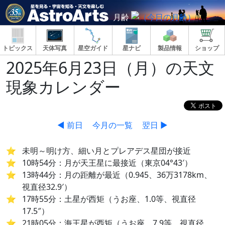
月齢
トピックス
天体写真
星空ガイド
星ナビ
製品情報
ショップ
2025年6月23日（月）の天文
現象カレンダー
◀ 前日
今月の一覧
翌日 ▶
未明～明け方、細い月とプレアデス星団が接近
10時54分：月が天王星に最接近（東京04°43′）
13時44分：月の距離が最近（0.945、36万3178km、
視直径32.9′）
17時55分：土星が西矩（うお座、1.0等、視直径
17.5″）
21時05分：海王星が西矩（うお座、7.9等、視直径