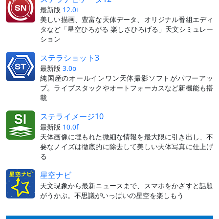
最新版
12.0i
美しい描画、豊富な天体データ、オリジナル番組エディ
タなど「星空ひろがる 楽しさひろげる」天文シミュレー
ション
ステラショット3
最新版
3.0o
純国産のオールインワン天体撮影ソフトがパワーアッ
プ。ライブスタックやオートフォーカスなど新機能も搭
載
ステライメージ10
最新版
10.0f
天体画像に埋もれた微細な情報を最大限に引き出し、不
要なノイズは徹底的に除去して美しい天体写真に仕上げ
る
星空ナビ
天文現象から最新ニュースまで、スマホをかざすと話題
がうかぶ。不思議がいっぱいの星空を楽しもう