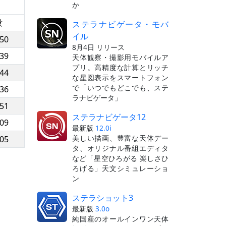
か
没
ステラナビゲータ・モバ
イル
:50
8月4日 リリース
:39
天体観察・撮影用モバイルア
プリ。高精度な計算とリッチ
:44
な星図表示をスマートフォン
で「いつでもどこでも、ステ
:36
ラナビゲータ」
:51
ステラナビゲータ12
:09
最新版
12.0i
美しい描画、豊富な天体デー
:05
タ、オリジナル番組エディタ
など「星空ひろがる 楽しさひ
ろげる」天文シミュレーショ
ン
ステラショット3
最新版
3.0o
純国産のオールインワン天体