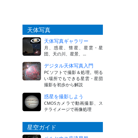
天体写真
天体写真ギャラリー
月、惑星、彗星、星雲・星
団、天の川、星景、…
デジタル天体写真入門
PCソフトで撮影＆処理。明る
い場所でもできる星雲・星団
撮影を初歩から解説
惑星を撮影しよう
CMOSカメラで動画撮影、ス
テライメージで画像処理
星空ガイド