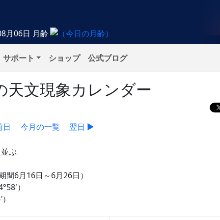
08月06日
月齢
サポート
ショップ
公式ブログ
日）の天文現象カレンダー
前日
今月の一覧
翌日 ▶
て並ぶ
間6月16日～6月26日）
58′）
′）