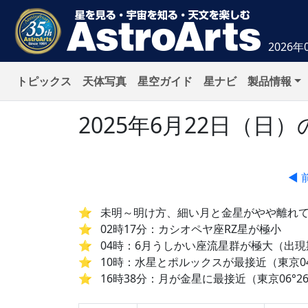
2026年
トピックス
天体写真
星空ガイド
星ナビ
製品情報
2025年6月22日（
◀ 
未明～明け方、細い月と金星がやや離れ
02時17分：カシオペヤ座RZ星が極小
04時：6月うしかい座流星群が極大（出現期
10時：水星とポルックスが最接近（東京04°
16時38分：月が金星に最接近（東京06°26