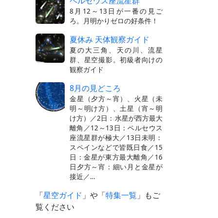
ペルセウス座流星群
8月12～13日が一番の見ご
ろ。月明かりゼロの好条件！
夏休み 天体観察ガイド
夏の大三角、天の川、流星
群、星空撮影。初級者向けの
観察ガイド
8月の見どころ
金星（夕方～宵）、火星（未
明～明け方）、土星（宵～明
け方）／2日：水星が西方最大
離角／12～13日：ペルセウス
座流星群が極大／13日未明：
スペインなどで皆既日食／15
日：金星が東方最大離角／16
日夕方～宵：細い月と金星が
接近／…
「
星空ガイド
」や「
特集一覧
」もご
覧ください