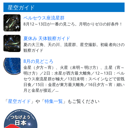
星空ガイド
ペルセウス座流星群
8月12～13日が一番の見ごろ。月明かりゼロの好条件！
夏休み 天体観察ガイド
夏の大三角、天の川、流星群、星空撮影。初級者向けの
観察ガイド
8月の見どころ
金星（夕方～宵）、火星（未明～明け方）、土星（宵～
明け方）／2日：水星が西方最大離角／12～13日：ペル
セウス座流星群が極大／13日未明：スペインなどで皆既
日食／15日：金星が東方最大離角／16日夕方～宵：細い
月と金星が接近／…
「
星空ガイド
」や「
特集一覧
」もご覧ください