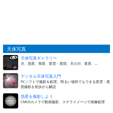
天体写真
天体写真ギャラリー
月、惑星、彗星、星雲・星団、天の川、星景、…
デジタル天体写真入門
PCソフトで撮影＆処理。明るい場所でもできる星雲・星
団撮影を初歩から解説
惑星を撮影しよう
CMOSカメラで動画撮影、ステライメージで画像処理