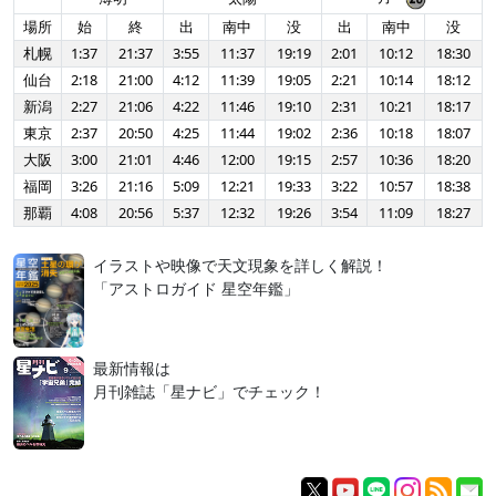
場所
始
終
出
南中
没
出
南中
没
札幌
1:37
21:37
3:55
11:37
19:19
2:01
10:12
18:30
仙台
2:18
21:00
4:12
11:39
19:05
2:21
10:14
18:12
新潟
2:27
21:06
4:22
11:46
19:10
2:31
10:21
18:17
東京
2:37
20:50
4:25
11:44
19:02
2:36
10:18
18:07
大阪
3:00
21:01
4:46
12:00
19:15
2:57
10:36
18:20
福岡
3:26
21:16
5:09
12:21
19:33
3:22
10:57
18:38
那覇
4:08
20:56
5:37
12:32
19:26
3:54
11:09
18:27
イラストや映像で天文現象を詳しく解説！
「アストロガイド 星空年鑑」
最新情報は
月刊雑誌「星ナビ」でチェック！