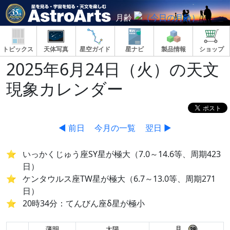
月齢
トピックス
天体写真
星空ガイド
星ナビ
製品情報
ショップ
2025年6月24日（火）の天文
現象カレンダー
◀ 前日
今月の一覧
翌日 ▶
いっかくじゅう座SY星が極大（7.0～14.6等、周期423
日）
ケンタウルス座TW星が極大（6.7～13.0等、周期271
日）
20時34分：てんびん座δ星が極小
月
薄明
太陽