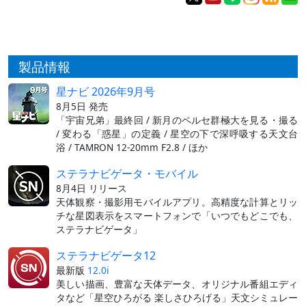
製品情報
星ナビ 2026年9月号
8月5日 発売
「宇宙兄弟」最終回 / 新月のペルセ群極大を見る・撮る
/ 変わる「惑星」の定義 / 星空の下で深呼吸する天文台
浴 / TAMRON 12-20mm F2.8 / ほか
ステラナビゲータ・モバイル
8月4日 リリース
天体観察・撮影用モバイルアプリ。高精度な計算とリッ
チな星図表示をスマートフォンで「いつでもどこでも、
ステラナビゲータ」
ステラナビゲータ12
最新版
12.0i
美しい描画、豊富な天体データ、オリジナル番組エディ
タなど「星空ひろがる 楽しさひろげる」天文シミュレー