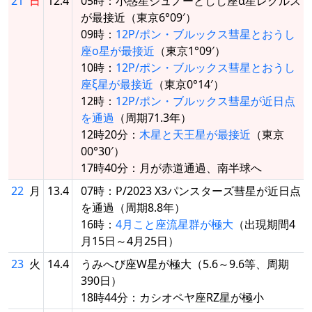
21
日
12.4
05時：小惑星ジュノーとしし座α星レグルス
が最接近（東京6°09′）
09時：
12P/ポン・ブルックス彗星とおうし
座ο星が最接近
（東京1°09′）
10時：
12P/ポン・ブルックス彗星とおうし
座ξ星が最接近
（東京0°14′）
12時：
12P/ポン・ブルックス彗星が近日点
を通過
（周期71.3年）
12時20分：
木星と天王星が最接近
（東京
00°30′）
17時40分：月が赤道通過、南半球へ
22
月
13.4
07時：P/2023 X3パンスターズ彗星が近日点
を通過（周期8.8年）
16時：
4月こと座流星群が極大
（出現期間4
月15日～4月25日）
23
火
14.4
うみへび座W星が極大（5.6～9.6等、周期
390日）
18時44分：カシオペヤ座RZ星が極小