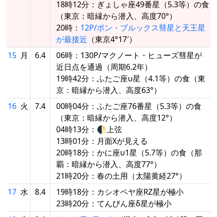
18時12分：ぎょしゃ座49番星（5.3等）の食
（東京：暗縁から潜入、高度70°）
20時：
12P/ポン・ブルックス彗星と天王星
が最接近
（東京4°17′）
15
月
6.4
06時：130P/マクノート・ヒューズ彗星が
近日点を通過（周期6.2年）
19時42分：ふたご座υ星（4.1等）の食（東
京：暗縁から潜入、高度63°）
16
火
7.4
00時04分：ふたご座76番星（5.3等）の食
（東京：暗縁から潜入、高度12°）
04時13分：🌓上弦
13時01分：月面Xが見える
20時18分：かに座υ1星（5.7等）の食（那
覇：暗縁から潜入、高度77°）
21時20分：春の土用（太陽黄経27°）
17
水
8.4
19時18分：カシオペヤ座RZ星が極小
23時20分：てんびん座δ星が極小