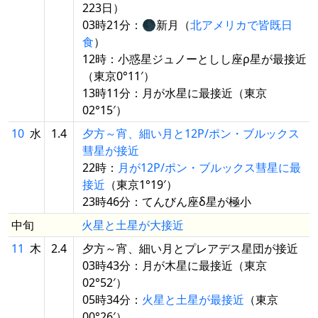
223日）
03時21分：🌑新月（
北アメリカで皆既日
食
）
12時：小惑星ジュノーとしし座ρ星が最接近
（東京0°11′）
13時11分：月が水星に最接近（東京
02°15′）
10
水
1.4
夕方～宵、細い月と12P/ポン・ブルックス
彗星が接近
22時：
月が12P/ポン・ブルックス彗星に最
接近
（東京1°19′）
23時46分：てんびん座δ星が極小
中旬
火星と土星が大接近
11
木
2.4
夕方～宵、細い月とプレアデス星団が接近
03時43分：月が木星に最接近（東京
02°52′）
05時34分：
火星と土星が最接近
（東京
00°26′）