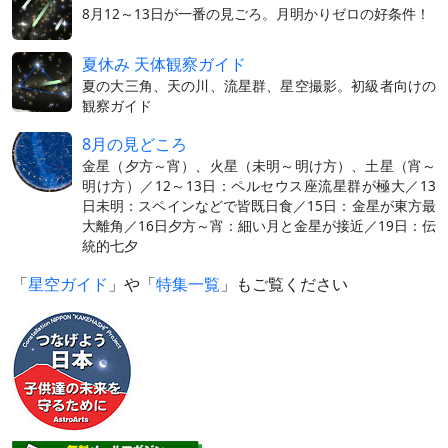
8月12～13日が一番の見ごろ。月明かりゼロの好条件！
夏休み 天体観察ガイド
夏の大三角、天の川、流星群、星空撮影。初級者向けの
観察ガイド
8月の見どころ
金星（夕方～宵）、火星（未明～明け方）、土星（宵～
明け方）／12～13日：ペルセウス座流星群が極大／13
日未明：スペインなどで皆既日食／15日：金星が東方最
大離角／16日夕方～宵：細い月と金星が接近／19日：伝
統的七夕
「
星空ガイド
」や「
特集一覧
」もご覧ください