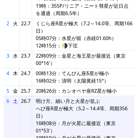
19時：355P/リニア・ニート彗星が近日点
を通過（周期6.5年）
2
火
22.7
くじら座R星が極大（7.2～14.0等、周期166
日）
05時07分：水星が留（赤経01.60h）
12時15分：🌗下弦
3
水
23.7
22時09分：金星と海王星が最接近（東京
00°16′）
4
木
24.7
00時13分：てんびん座δ星が極小
16時02分：清明（太陽黄経15°）
5
金
25.7
20時26分：カシオペヤ座RZ星が極小
6
土
26.7
明け方、細い月と火星が並ぶ
へび座R星が極大（5.2～14.4等、周期356
日）
16時08分：月が火星に最接近（東京
01°53′）
19時59分：月が土星に最接近（東京