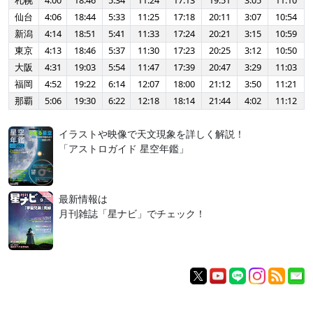
札幌
4:00
18:46
5:34
11:24
17:13
19:51
3:05
11:10
仙台
4:06
18:44
5:33
11:25
17:18
20:11
3:07
10:54
新潟
4:14
18:51
5:41
11:33
17:24
20:21
3:15
10:59
東京
4:13
18:46
5:37
11:30
17:23
20:25
3:12
10:50
大阪
4:31
19:03
5:54
11:47
17:39
20:47
3:29
11:03
福岡
4:52
19:22
6:14
12:07
18:00
21:12
3:50
11:21
那覇
5:06
19:30
6:22
12:18
18:14
21:44
4:02
11:12
イラストや映像で天文現象を詳しく解説！
「アストロガイド 星空年鑑」
最新情報は
月刊雑誌「星ナビ」でチェック！