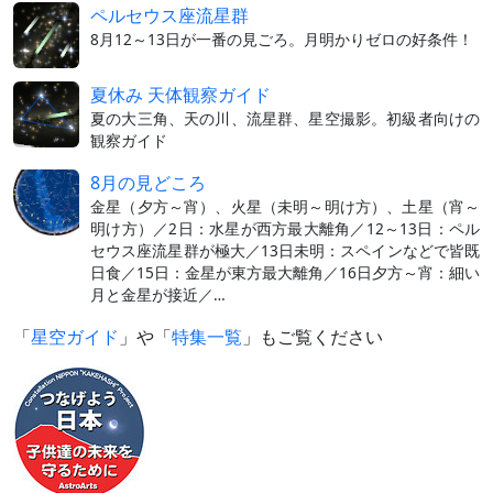
ペルセウス座流星群
8月12～13日が一番の見ごろ。月明かりゼロの好条件！
夏休み 天体観察ガイド
夏の大三角、天の川、流星群、星空撮影。初級者向けの
観察ガイド
8月の見どころ
金星（夕方～宵）、火星（未明～明け方）、土星（宵～
明け方）／2日：水星が西方最大離角／12～13日：ペル
セウス座流星群が極大／13日未明：スペインなどで皆既
日食／15日：金星が東方最大離角／16日夕方～宵：細い
月と金星が接近／…
「
星空ガイド
」や「
特集一覧
」もご覧ください