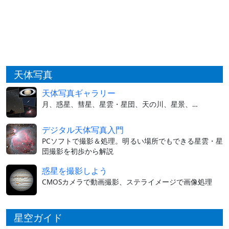
天体写真
天体写真ギャラリー
月、惑星、彗星、星雲・星団、天の川、星景、…
デジタル天体写真入門
PCソフトで撮影＆処理。明るい場所でもできる星雲・星
団撮影を初歩から解説
惑星を撮影しよう
CMOSカメラで動画撮影、ステライメージで画像処理
星空ガイド