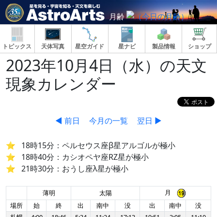
月齢
トピックス
天体写真
星空ガイド
星ナビ
製品情報
ショップ
2023年10月4日（水）の天文
現象カレンダー
◀ 前日
今月の一覧
翌日 ▶
18時15分：ペルセウス座β星アルゴルが極小
18時40分：カシオペヤ座RZ星が極小
21時30分：おうし座λ星が極小
月
薄明
太陽
場所
始
終
出
南中
没
出
南中
没