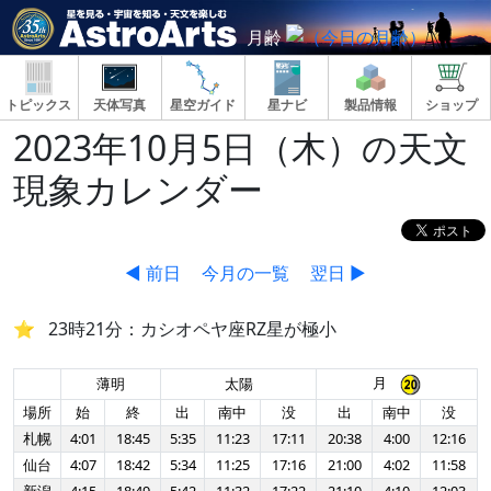
月齢
トピックス
天体写真
星空ガイド
星ナビ
製品情報
ショップ
2023年10月5日（木）の天文
現象カレンダー
◀ 前日
今月の一覧
翌日 ▶
23時21分：カシオペヤ座RZ星が極小
月
薄明
太陽
場所
始
終
出
南中
没
出
南中
没
札幌
4:01
18:45
5:35
11:23
17:11
20:38
4:00
12:16
仙台
4:07
18:42
5:34
11:25
17:16
21:00
4:02
11:58