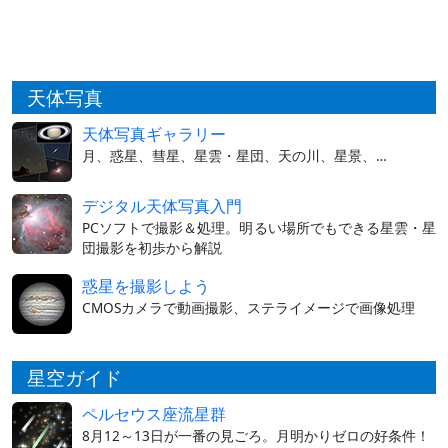
天体写真
天体写真ギャラリー
月、惑星、彗星、星雲・星団、天の川、星景、…
デジタル天体写真入門
PCソフトで撮影＆処理。明るい場所でもできる星雲・星
団撮影を初歩から解説
惑星を撮影しよう
CMOSカメラで動画撮影、ステライメージで画像処理
星空ガイド
ペルセウス座流星群
8月12～13日が一番の見ごろ。月明かりゼロの好条件！