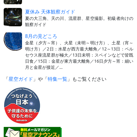
夏休み 天体観察ガイド
夏の大三角、天の川、流星群、星空撮影。初級者向けの
観察ガイド
8月の見どころ
金星（夕方～宵）、火星（未明～明け方）、土星（宵～
明け方）／2日：水星が西方最大離角／12～13日：ペル
セウス座流星群が極大／13日未明：スペインなどで皆既
日食／15日：金星が東方最大離角／16日夕方～宵：細い
月と金星が接近／…
「
星空ガイド
」や「
特集一覧
」もご覧ください