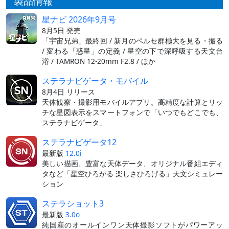
製品情報
星ナビ 2026年9月号
8月5日 発売
「宇宙兄弟」最終回 / 新月のペルセ群極大を見る・撮る
/ 変わる「惑星」の定義 / 星空の下で深呼吸する天文台
浴 / TAMRON 12-20mm F2.8 / ほか
ステラナビゲータ・モバイル
8月4日 リリース
天体観察・撮影用モバイルアプリ。高精度な計算とリッ
チな星図表示をスマートフォンで「いつでもどこでも、
ステラナビゲータ」
ステラナビゲータ12
最新版
12.0i
美しい描画、豊富な天体データ、オリジナル番組エディ
タなど「星空ひろがる 楽しさひろげる」天文シミュレー
ション
ステラショット3
最新版
3.0o
純国産のオールインワン天体撮影ソフトがパワーアッ