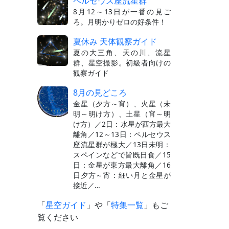
ペルセウス座流星群
8月12～13日が一番の見ご
ろ。月明かりゼロの好条件！
夏休み 天体観察ガイド
夏の大三角、天の川、流星
群、星空撮影。初級者向けの
観察ガイド
8月の見どころ
金星（夕方～宵）、火星（未
明～明け方）、土星（宵～明
け方）／2日：水星が西方最大
離角／12～13日：ペルセウス
座流星群が極大／13日未明：
スペインなどで皆既日食／15
日：金星が東方最大離角／16
日夕方～宵：細い月と金星が
接近／…
「
星空ガイド
」や「
特集一覧
」もご
覧ください