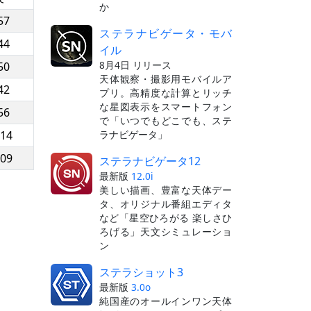
か
57
ステラナビゲータ・モバ
44
イル
8月4日 リリース
50
天体観察・撮影用モバイルア
42
プリ。高精度な計算とリッチ
な星図表示をスマートフォン
56
で「いつでもどこでも、ステ
ラナビゲータ」
:14
:09
ステラナビゲータ12
最新版
12.0i
美しい描画、豊富な天体デー
タ、オリジナル番組エディタ
など「星空ひろがる 楽しさひ
ろげる」天文シミュレーショ
ン
ステラショット3
最新版
3.0o
純国産のオールインワン天体