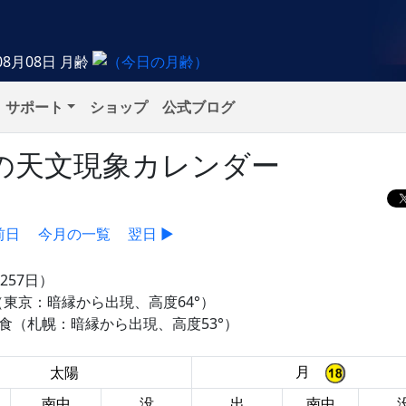
08月08日
月齢
サポート
ショップ
公式ブログ
火）の天文現象カレンダー
前日
今月の一覧
翌日 ▶
257日）
食（東京：暗縁から出現、高度64°）
）の食（札幌：暗縁から出現、高度53°）
月
太陽
南中
没
出
南中