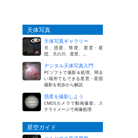
天体写真
天体写真ギャラリー
月、惑星、彗星、星雲・星
団、天の川、星景、…
デジタル天体写真入門
PCソフトで撮影＆処理。明る
い場所でもできる星雲・星団
撮影を初歩から解説
惑星を撮影しよう
CMOSカメラで動画撮影、ス
テライメージで画像処理
星空ガイド