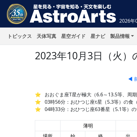
2026年
トピックス
天体写真
星空ガイド
星ナビ
製品情報
2023年10月3日（
◀ 
おおぐま座T星が極大（6.6～13.5等、周期
03時56分：おひつじ座τ星（5.3等）の
04時33分：おひつじ座63番星（5.1等
薄明
場所
始
終
出