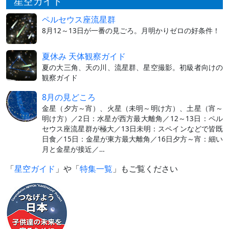
星空ガイド
ペルセウス座流星群
8月12～13日が一番の見ごろ。月明かりゼロの好条件！
夏休み 天体観察ガイド
夏の大三角、天の川、流星群、星空撮影。初級者向けの
観察ガイド
8月の見どころ
金星（夕方～宵）、火星（未明～明け方）、土星（宵～
明け方）／2日：水星が西方最大離角／12～13日：ペル
セウス座流星群が極大／13日未明：スペインなどで皆既
日食／15日：金星が東方最大離角／16日夕方～宵：細い
月と金星が接近／…
「
星空ガイド
」や「
特集一覧
」もご覧ください