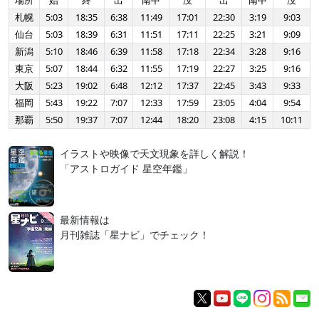
場所
始
終
出
南中
没
出
南中
没
札幌
5:03
18:35
6:38
11:49
17:01
22:30
3:19
9:03
仙台
5:03
18:39
6:31
11:51
17:11
22:25
3:21
9:09
新潟
5:10
18:46
6:39
11:58
17:18
22:34
3:28
9:16
東京
5:07
18:44
6:32
11:55
17:19
22:27
3:25
9:16
大阪
5:23
19:02
6:48
12:12
17:37
22:45
3:43
9:33
福岡
5:43
19:22
7:07
12:33
17:59
23:05
4:04
9:54
那覇
5:50
19:37
7:07
12:44
18:20
23:08
4:15
10:11
イラストや映像で天文現象を詳しく解説！
「アストロガイド 星空年鑑」
最新情報は
月刊雑誌「星ナビ」でチェック！