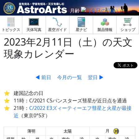
月齢
トピックス
天体写真
星空ガイド
星ナビ
製品情報
ショップ
2023年2月11日（土）の天文
現象カレンダー
◀ 前日
今月の一覧
翌日 ▶
建国記念の日
11時：C/2021 C5パンスターズ彗星が近日点を通過
21時：
C/2022 E3ズィーティーエフ彗星と火星が最接
近
（東京0°53′）
月
薄明
太陽