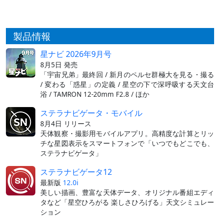
製品情報
星ナビ 2026年9月号
8月5日 発売
「宇宙兄弟」最終回 / 新月のペルセ群極大を見る・撮る
/ 変わる「惑星」の定義 / 星空の下で深呼吸する天文台
浴 / TAMRON 12-20mm F2.8 / ほか
ステラナビゲータ・モバイル
8月4日 リリース
天体観察・撮影用モバイルアプリ。高精度な計算とリッ
チな星図表示をスマートフォンで「いつでもどこでも、
ステラナビゲータ」
ステラナビゲータ12
最新版
12.0i
美しい描画、豊富な天体データ、オリジナル番組エディ
タなど「星空ひろがる 楽しさひろげる」天文シミュレー
ション