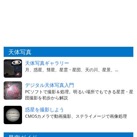
天体写真
天体写真ギャラリー
月、惑星、彗星、星雲・星団、天の川、星景、…
デジタル天体写真入門
PCソフトで撮影＆処理。明るい場所でもできる星雲・星
団撮影を初歩から解説
惑星を撮影しよう
CMOSカメラで動画撮影、ステライメージで画像処理