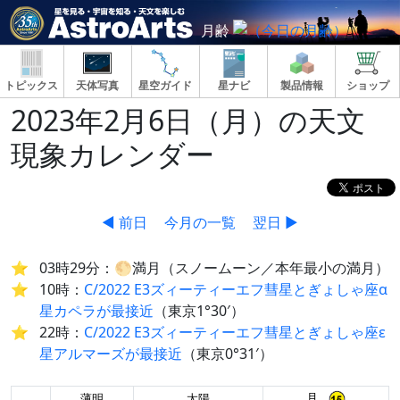
月齢
トピックス
天体写真
星空ガイド
星ナビ
製品情報
ショップ
2023年2月6日（月）の天文
現象カレンダー
◀ 前日
今月の一覧
翌日 ▶
03時29分：🌕満月（スノームーン／本年最小の満月）
10時：
C/2022 E3ズィーティーエフ彗星とぎょしゃ座α
星カペラが最接近
（東京1°30′）
22時：
C/2022 E3ズィーティーエフ彗星とぎょしゃ座ε
星アルマーズが最接近
（東京0°31′）
月
薄明
太陽