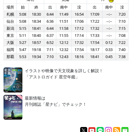
場所
始
終
出
南中
没
出
南中
没
札幌
5:08
18:30
6:44
11:49
16:54
17:09
--:--
7:20
仙台
5:08
18:34
6:36
11:51
17:06
17:22
--:--
7:10
新潟
5:15
18:41
6:44
11:58
17:12
17:32
--:--
7:15
東京
5:11
18:40
6:37
11:55
17:14
17:33
--:--
7:08
大阪
5:27
18:57
6:52
12:12
17:32
17:54
0:12
7:22
福岡
5:47
19:18
7:11
12:32
17:54
18:17
0:33
7:40
那覇
5:53
19:34
7:10
12:43
18:16
18:41
0:45
7:38
イラストや映像で天文現象を詳しく解説！
「アストロガイド 星空年鑑」
最新情報は
月刊雑誌「星ナビ」でチェック！