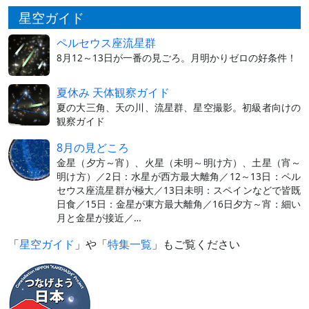
星空ガイド
ペルセウス座流星群
8月12～13日が一番の見ごろ。月明かりゼロの好条件！
夏休み 天体観察ガイド
夏の大三角、天の川、流星群、星空撮影。初級者向けの
観察ガイド
8月の見どころ
金星（夕方～宵）、火星（未明～明け方）、土星（宵～
明け方）／2日：水星が西方最大離角／12～13日：ペル
セウス座流星群が極大／13日未明：スペインなどで皆既
日食／15日：金星が東方最大離角／16日夕方～宵：細い
月と金星が接近／…
「
星空ガイド
」や「
特集一覧
」もご覧ください