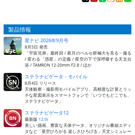
製品情報
星ナビ 2026年9月号
8月5日 発売
「宇宙兄弟」最終回 / 新月のペルセ群極大を見る・撮る
/ 変わる「惑星」の定義 / 星空の下で深呼吸する天文台
浴 / TAMRON 12-20mm F2.8 / ほか
ステラナビゲータ・モバイル
8月4日 リリース
天体観察・撮影用モバイルアプリ。高精度な計算とリッ
チな星図表示をスマートフォンで「いつでもどこでも、
ステラナビゲータ」
ステラナビゲータ12
最新版
12.0i
美しい描画、豊富な天体データ、オリジナル番組エディ
タなど「星空ひろがる 楽しさひろげる」天文シミュレー