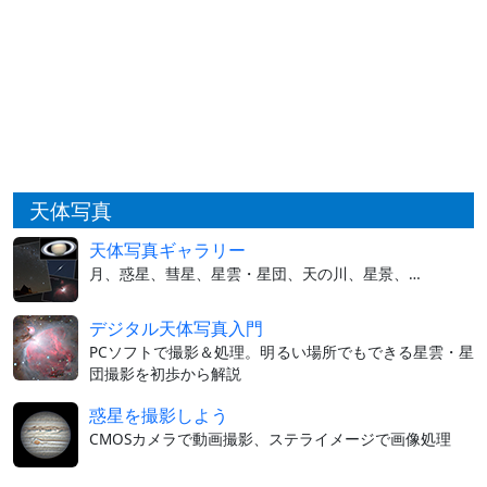
天体写真
天体写真ギャラリー
月、惑星、彗星、星雲・星団、天の川、星景、…
デジタル天体写真入門
PCソフトで撮影＆処理。明るい場所でもできる星雲・星
団撮影を初歩から解説
惑星を撮影しよう
CMOSカメラで動画撮影、ステライメージで画像処理