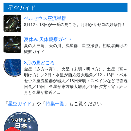
星空ガイド
ペルセウス座流星群
8月12～13日が一番の見ごろ。月明かりゼロの好条件！
夏休み 天体観察ガイド
夏の大三角、天の川、流星群、星空撮影。初級者向けの
観察ガイド
8月の見どころ
金星（夕方～宵）、火星（未明～明け方）、土星（宵～
明け方）／2日：水星が西方最大離角／12～13日：ペル
セウス座流星群が極大／13日未明：スペインなどで皆既
日食／15日：金星が東方最大離角／16日夕方～宵：細い
月と金星が接近／…
「
星空ガイド
」や「
特集一覧
」もご覧ください