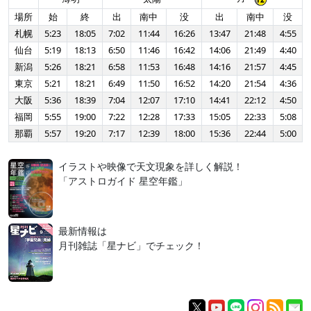
場所
始
終
出
南中
没
出
南中
没
札幌
5:23
18:05
7:02
11:44
16:26
13:47
21:48
4:55
仙台
5:19
18:13
6:50
11:46
16:42
14:06
21:49
4:40
新潟
5:26
18:21
6:58
11:53
16:48
14:16
21:57
4:45
東京
5:21
18:21
6:49
11:50
16:52
14:20
21:54
4:36
大阪
5:36
18:39
7:04
12:07
17:10
14:41
22:12
4:50
福岡
5:55
19:00
7:22
12:28
17:33
15:05
22:33
5:08
那覇
5:57
19:20
7:17
12:39
18:00
15:36
22:44
5:00
イラストや映像で天文現象を詳しく解説！
「アストロガイド 星空年鑑」
最新情報は
月刊雑誌「星ナビ」でチェック！