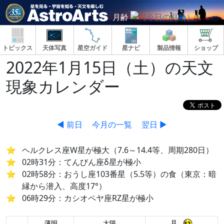
月齢
トピックス
天体写真
星空ガイド
星ナビ
製品情報
ショップ
2022年1月15日（土）の天文
現象カレンダー
◀ 前日
今月の一覧
翌日 ▶
ヘルクレス座W星が極大（7.6～14.4等、周期280日）
02時31分：てんびん座δ星が極小
02時58分：おうし座103番星（5.5等）の食（東京：暗
縁から潜入、高度17°）
06時29分：カシオペヤ座RZ星が極小
月
薄明
太陽