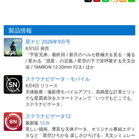
製品情報
星ナビ 2026年9月号
8月5日 発売
「宇宙兄弟」最終回 / 新月のペルセ群極大を見る・撮る
/ 変わる「惑星」の定義 / 星空の下で深呼吸する天文台
浴 / TAMRON 12-20mm F2.8 / ほか
ステラナビゲータ・モバイル
8月4日 リリース
天体観察・撮影用モバイルアプリ。高精度な計算とリッ
チな星図表示をスマートフォンで「いつでもどこでも、
ステラナビゲータ」
ステラナビゲータ12
最新版
12.0i
美しい描画、豊富な天体データ、オリジナル番組エディ
タなど「星空ひろがる 楽しさひろげる」天文シミュレー