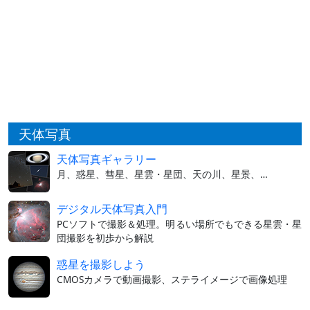
天体写真
天体写真ギャラリー
月、惑星、彗星、星雲・星団、天の川、星景、…
デジタル天体写真入門
PCソフトで撮影＆処理。明るい場所でもできる星雲・星
団撮影を初歩から解説
惑星を撮影しよう
CMOSカメラで動画撮影、ステライメージで画像処理