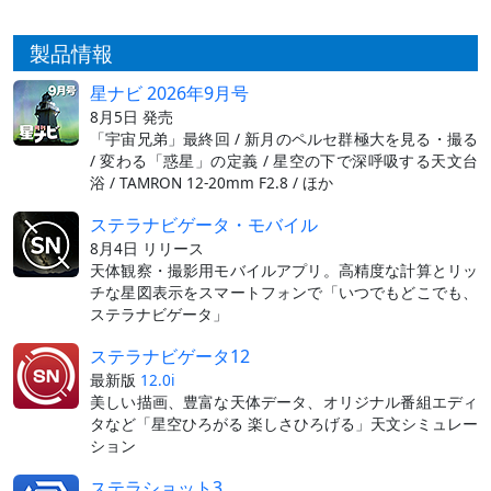
製品情報
星ナビ 2026年9月号
8月5日 発売
「宇宙兄弟」最終回 / 新月のペルセ群極大を見る・撮る
/ 変わる「惑星」の定義 / 星空の下で深呼吸する天文台
浴 / TAMRON 12-20mm F2.8 / ほか
ステラナビゲータ・モバイル
8月4日 リリース
天体観察・撮影用モバイルアプリ。高精度な計算とリッ
チな星図表示をスマートフォンで「いつでもどこでも、
ステラナビゲータ」
ステラナビゲータ12
最新版
12.0i
美しい描画、豊富な天体データ、オリジナル番組エディ
タなど「星空ひろがる 楽しさひろげる」天文シミュレー
ション
ステラショット3