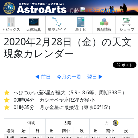
月齢
トピックス
天体写真
星空ガイド
星ナビ
製品情報
ショップ
2020年2月28日（金）の天文
現象カレンダー
◀ 前日
今月の一覧
翌日 ▶
へびつかい座X星が極大（5.9～8.6等、周期338日）
00時04分：カシオペヤ座RZ星が極小
01時35分：月が金星に最接近（東京06°15′）
月
薄明
太陽
場所
始
終
出
南中
没
出
南中
没