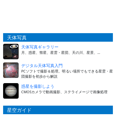
天体写真
天体写真ギャラリー
月、惑星、彗星、星雲・星団、天の川、星景、…
デジタル天体写真入門
PCソフトで撮影＆処理。明るい場所でもできる星雲・星
団撮影を初歩から解説
惑星を撮影しよう
CMOSカメラで動画撮影、ステライメージで画像処理
星空ガイド