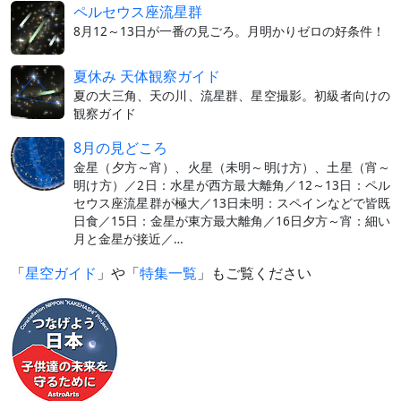
ペルセウス座流星群
8月12～13日が一番の見ごろ。月明かりゼロの好条件！
夏休み 天体観察ガイド
夏の大三角、天の川、流星群、星空撮影。初級者向けの
観察ガイド
8月の見どころ
金星（夕方～宵）、火星（未明～明け方）、土星（宵～
明け方）／2日：水星が西方最大離角／12～13日：ペル
セウス座流星群が極大／13日未明：スペインなどで皆既
日食／15日：金星が東方最大離角／16日夕方～宵：細い
月と金星が接近／…
「
星空ガイド
」や「
特集一覧
」もご覧ください