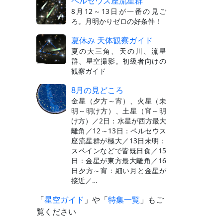
ペルセウス座流星群
8月12～13日が一番の見ご
ろ。月明かりゼロの好条件！
夏休み 天体観察ガイド
夏の大三角、天の川、流星
群、星空撮影。初級者向けの
観察ガイド
8月の見どころ
金星（夕方～宵）、火星（未
明～明け方）、土星（宵～明
け方）／2日：水星が西方最大
離角／12～13日：ペルセウス
座流星群が極大／13日未明：
スペインなどで皆既日食／15
日：金星が東方最大離角／16
日夕方～宵：細い月と金星が
接近／…
「
星空ガイド
」や「
特集一覧
」もご
覧ください