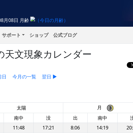
08月08日
月齢
サポート
ショップ
公式ブログ
木）の天文現象カレンダー
前日
今月の一覧
翌日 ▶
月
太陽
南中
没
出
南中
11:48
17:21
8:06
14:19
20