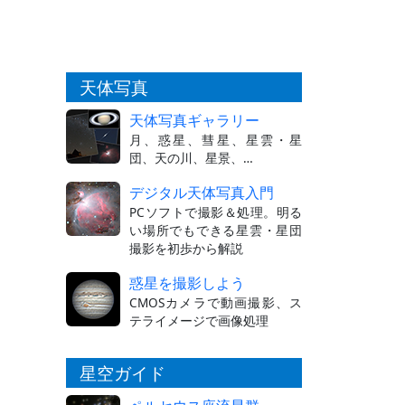
天体写真
天体写真ギャラリー
月、惑星、彗星、星雲・星
団、天の川、星景、…
デジタル天体写真入門
PCソフトで撮影＆処理。明る
い場所でもできる星雲・星団
撮影を初歩から解説
惑星を撮影しよう
CMOSカメラで動画撮影、ス
テライメージで画像処理
星空ガイド