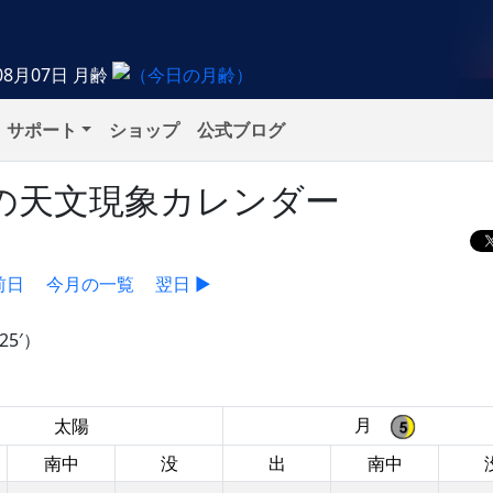
08月07日
月齢
サポート
ショップ
公式ブログ
土）の天文現象カレンダー
前日
今月の一覧
翌日 ▶
5′）
月
太陽
南中
没
出
南中