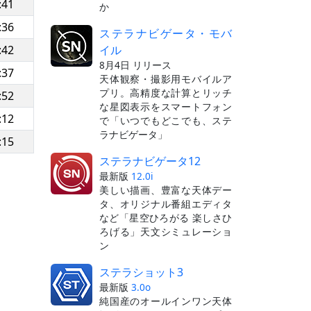
:41
か
:36
ステラナビゲータ・モバ
イル
:42
8月4日 リリース
:37
天体観察・撮影用モバイルア
プリ。高精度な計算とリッチ
:52
な星図表示をスマートフォン
:12
で「いつでもどこでも、ステ
ラナビゲータ」
:15
ステラナビゲータ12
最新版
12.0i
美しい描画、豊富な天体デー
タ、オリジナル番組エディタ
など「星空ひろがる 楽しさひ
ろげる」天文シミュレーショ
ン
ステラショット3
最新版
3.0o
純国産のオールインワン天体