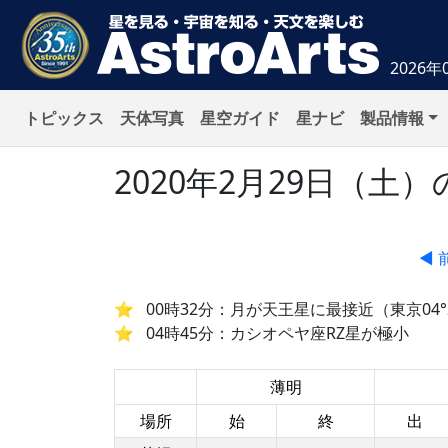
2026年
トピックス
天体写真
星空ガイド
星ナビ
製品情報
2020年2月29日（
◀ 
00時32分：月が天王星に最接近（東京04°2
04時45分：カシオペヤ座RZ星が極小
薄明
場所
始
終
出