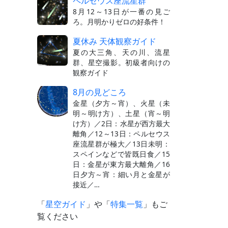
ペルセウス座流星群
8月12～13日が一番の見ご
ろ。月明かりゼロの好条件！
夏休み 天体観察ガイド
夏の大三角、天の川、流星
群、星空撮影。初級者向けの
観察ガイド
8月の見どころ
金星（夕方～宵）、火星（未
明～明け方）、土星（宵～明
け方）／2日：水星が西方最大
離角／12～13日：ペルセウス
座流星群が極大／13日未明：
スペインなどで皆既日食／15
日：金星が東方最大離角／16
日夕方～宵：細い月と金星が
接近／…
「
星空ガイド
」や「
特集一覧
」もご
覧ください