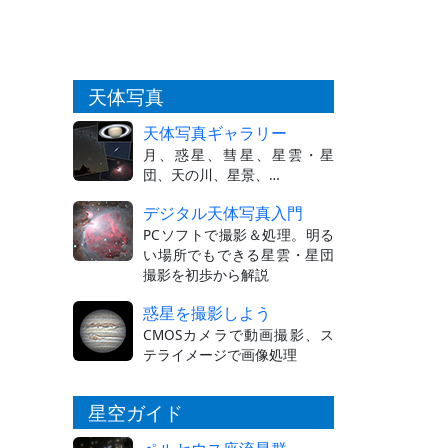
天体写真
天体写真ギャラリー
月、惑星、彗星、星雲・星
団、天の川、星景、…
デジタル天体写真入門
PCソフトで撮影＆処理。明る
い場所でもできる星雲・星団
撮影を初歩から解説
惑星を撮影しよう
CMOSカメラで動画撮影、ス
テライメージで画像処理
星空ガイド