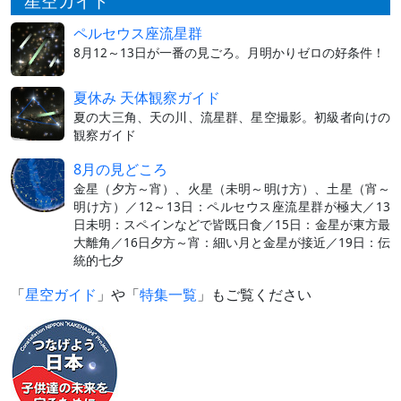
星空ガイド
ペルセウス座流星群
8月12～13日が一番の見ごろ。月明かりゼロの好条件！
夏休み 天体観察ガイド
夏の大三角、天の川、流星群、星空撮影。初級者向けの
観察ガイド
8月の見どころ
金星（夕方～宵）、火星（未明～明け方）、土星（宵～
明け方）／12～13日：ペルセウス座流星群が極大／13
日未明：スペインなどで皆既日食／15日：金星が東方最
大離角／16日夕方～宵：細い月と金星が接近／19日：伝
統的七夕
「
星空ガイド
」や「
特集一覧
」もご覧ください