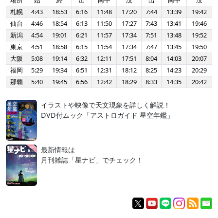
場所
始
終
出
南中
没
出
南中
没
札幌
4:43
18:53
6:16
11:48
17:20
7:44
13:39
19:42
仙台
4:46
18:54
6:13
11:50
17:27
7:43
13:41
19:46
新潟
4:54
19:01
6:21
11:57
17:34
7:51
13:48
19:52
東京
4:51
18:58
6:15
11:54
17:34
7:47
13:45
19:50
大阪
5:08
19:14
6:32
12:11
17:51
8:04
14:03
20:07
福岡
5:29
19:34
6:51
12:31
18:12
8:25
14:23
20:29
那覇
5:40
19:45
6:56
12:42
18:29
8:33
14:35
20:42
イラストや映像で天文現象を詳しく解説！
DVD付ムック「アストロガイド 星空年鑑」
最新情報は
月刊雑誌「星ナビ」でチェック！