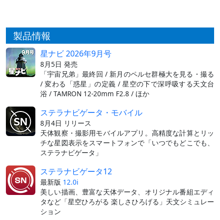
製品情報
星ナビ 2026年9月号
8月5日 発売
「宇宙兄弟」最終回 / 新月のペルセ群極大を見る・撮る
/ 変わる「惑星」の定義 / 星空の下で深呼吸する天文台
浴 / TAMRON 12-20mm F2.8 / ほか
ステラナビゲータ・モバイル
8月4日 リリース
天体観察・撮影用モバイルアプリ。高精度な計算とリッ
チな星図表示をスマートフォンで「いつでもどこでも、
ステラナビゲータ」
ステラナビゲータ12
最新版
12.0i
美しい描画、豊富な天体データ、オリジナル番組エディ
タなど「星空ひろがる 楽しさひろげる」天文シミュレー
ション