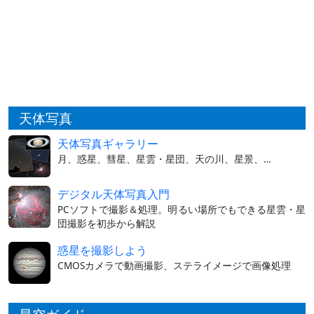
天体写真
天体写真ギャラリー
月、惑星、彗星、星雲・星団、天の川、星景、…
デジタル天体写真入門
PCソフトで撮影＆処理。明るい場所でもできる星雲・星
団撮影を初歩から解説
惑星を撮影しよう
CMOSカメラで動画撮影、ステライメージで画像処理