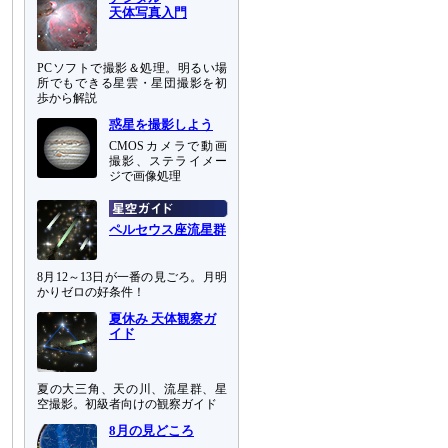
天体写真入門
PCソフトで撮影＆処理。明るい場
所でもできる星雲・星団撮影を初
歩から解説
惑星を撮影しよう
CMOSカメラで動画
撮影、ステライメー
ジで画像処理
ペルセウス座流星群
8月12～13日が一番の見ごろ。月明
かりゼロの好条件！
夏休み 天体観察ガ
イド
夏の大三角、天の川、流星群、星
空撮影。初級者向けの観察ガイド
8月の見どころ