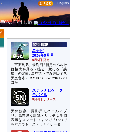
English
6年08月08日
月齢
星ナビ
2026年9月号
8月5日 発売
「宇宙兄弟」最終回 / 新月のペルセ
群極大を見る・撮る / 変わる「惑
星」の定義 / 星空の下で深呼吸する
天文台浴 / TAMRON 12-20mm F2.8 /
ほか
ステラナビゲータ・
モバイル
8月4日 リリース
天体観察・撮影用モバイルアプ
リ。高精度な計算とリッチな星図
表示をスマートフォンで「いつで
もどこでも、ステラナビゲータ」