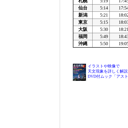
札幌
5:19
17:4
仙台
5:14
17:5
新潟
5:21
18:0
東京
5:15
18:0
大阪
5:30
18:2
福岡
5:49
18:4
沖縄
5:50
19:0
イラストや映像で
天文現象を詳しく解説
DVD付ムック「アス