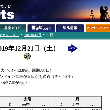
202
象カレンダー
2019年12月
21日
019年12月21日（土）
（6.4～13.8等、周期307日）
/ブランペイン彗星が近日点を通過（周期5.3年）
ヤ座RZ星が極小
太陽
月
出
南中
没
出
南中
没