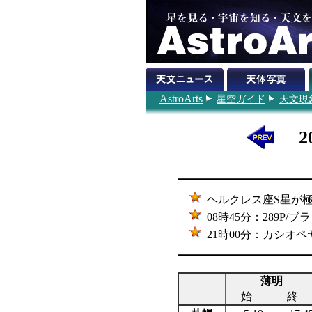
AstroArts
星空ガイド
天文現
2
ヘルクレス座S星が極大
08時45分：289P
21時00分：カシオペ
薄明
始
終