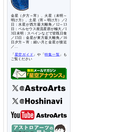
金星（夕方～宵）、火星（未明～
明け方）、土星（宵～明け方）／2
日：水星が西方最大離角／12～13
日：ペルセウス座流星群が極大／1
3日未明：スペインなどで皆既日食
／15日：金星が東方最大離角／16
日夕方～宵：細い月と金星が接近
／…
「
星空ガイド
」や「
特集一覧
」も
ご覧ください