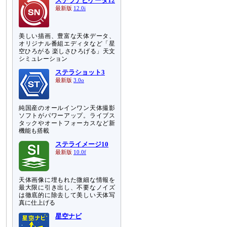
ステラナビゲータ12
最新版
12.0i
美しい描画、豊富な天体データ、
オリジナル番組エディタなど「星
空ひろがる 楽しさひろげる」天文
シミュレーション
ステラショット3
最新版
3.0o
純国産のオールインワン天体撮影
ソフトがパワーアップ。ライブス
タックやオートフォーカスなど新
機能も搭載
ステライメージ10
最新版
10.0f
天体画像に埋もれた微細な情報を
最大限に引き出し、不要なノイズ
は徹底的に除去して美しい天体写
真に仕上げる
星空ナビ