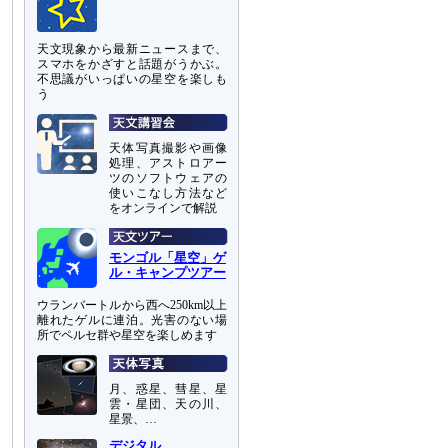
天文現象から最新ニュースまで、
スマホをかざすと話題がうかぶ。
不思議がいっぱいの星空を楽しも
う
天体写真撮影や画像
処理、アストロアー
ツのソフトウェアの
使いこなし方法など
をオンラインで解説
モンゴル「星空」ゲ
ル・キャンプツアー
ウランバートルから西へ250km以上
離れたゲルに連泊。光害のない場
所でペルセ群や星空を楽しめます
月、惑星、彗星、星
雲・星団、天の川、
星景、…
デジタル