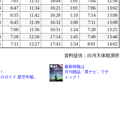
5
7:01
11:32
16:04
1:01
7:04
12:56
4
6:47
11:34
16:21
1:01
7:06
13:02
2
6:55
11:42
16:28
1:10
7:14
13:08
3
6:45
11:39
16:32
1:06
7:11
13:08
1
7:00
11:56
16:51
1:24
7:28
13:25
3
7:18
12:16
17:14
1:45
7:49
13:46
5
7:11
12:27
17:43
1:54
8:01
14:02
資料提供：白河天体観測所
最新情報は
！
月刊雑誌「星ナビ」でチ
トロガイド 星空年鑑」
ェック！