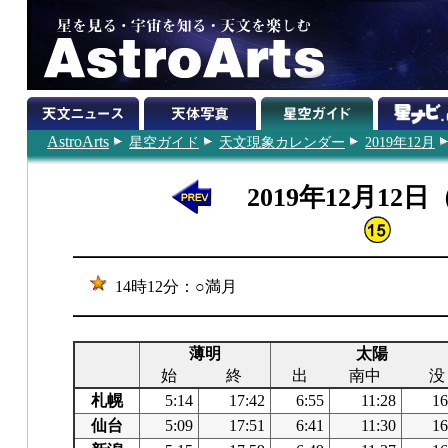
AstroArts
星空ガイド
天文現象カレンダー
2019年12月
2019年12月12
14時12分：○満月
薄明
太陽
始
終
出
南中
没
札幌
5:14
17:42
6:55
11:28
16
仙台
5:09
17:51
6:41
11:30
16