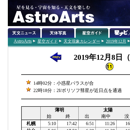
AstroArts
星空ガイド
天文現象カレンダー
2019年12月
2019年12月8日
14時02分：小惑星パラスが合
22時18分：2I/ボリソフ彗星が近日点を通過
薄明
太陽
始
終
出
南中
没
札幌
5:10
17:42
6:51
11:26
16