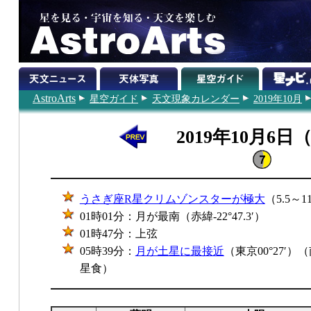
AstroArts
星空ガイド
天文現象カレンダー
2019年10月
2019年10月6日
うさぎ座R星クリムゾンスターが極大
（5.5～
01時01分：月が最南（赤緯-22°47.3′）
01時47分：上弦
05時39分：
月が土星に最接近
（東京00°27′
星食）