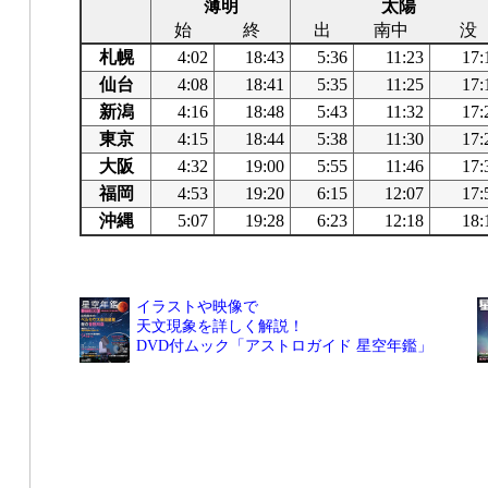
薄明
太陽
始
終
出
南中
没
札幌
4:02
18:43
5:36
11:23
17:
仙台
4:08
18:41
5:35
11:25
17:
新潟
4:16
18:48
5:43
11:32
17:
東京
4:15
18:44
5:38
11:30
17:
大阪
4:32
19:00
5:55
11:46
17:
福岡
4:53
19:20
6:15
12:07
17:
沖縄
5:07
19:28
6:23
12:18
18:
イラストや映像で
天文現象を詳しく解説！
DVD付ムック「アストロガイド 星空年鑑」