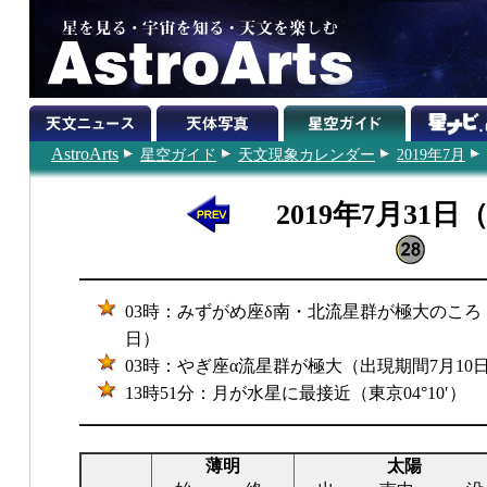
AstroArts
星空ガイド
天文現象カレンダー
2019年7月
2019年7月31日
03時：みずがめ座δ南・北流星群が極大のころ（
日）
03時：やぎ座α流星群が極大（出現期間7月10日
13時51分：月が水星に最接近（東京04°10′）
薄明
太陽