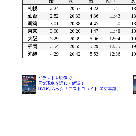
始
終
出
南中
没
札幌
2:24
20:57
4:22
11:41
18
仙台
2:52
20:33
4:36
11:43
18
新潟
3:01
20:38
4:45
11:50
18
東京
3:08
20:26
4:47
11:48
18
大阪
3:29
20:39
5:06
12:04
19
福岡
3:54
20:55
5:29
12:25
19
沖縄
4:29
20:42
5:53
12:36
19
イラストや映像で
天文現象を詳しく解説！
DVD付ムック「アストロガイド 星空年鑑」