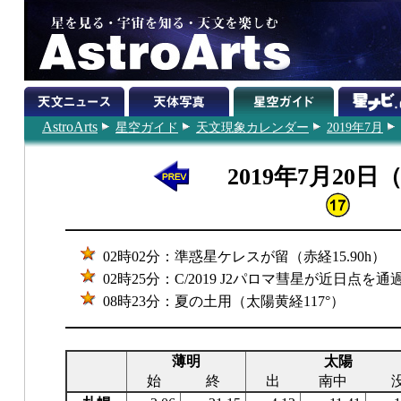
AstroArts
星空ガイド
天文現象カレンダー
2019年7月
2019年7月20日
02時02分：準惑星ケレスが留（赤経15.90h）
02時25分：C/2019 J2パロマ彗星が近日点を通
08時23分：夏の土用（太陽黄経117°）
薄明
太陽
始
終
出
南中