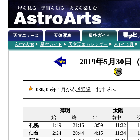
AstroArts
星空ガイド
天文現象カレンダー
2019年5月
2019年5月30日
03時05分：月が赤道通過、北半球へ
薄明
太陽
始
終
出
南中
札幌
1:49
21:16
3:59
11:32
1
仙台
2:24
20:44
4:15
11:34
1