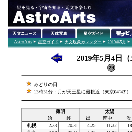
AstroArts
星空ガイド
天文現象カレンダー
2019年5月
2019年5月4日
みどりの日
13時31分：月が天王星に最接近（東京04°43′）
薄明
太陽
始
終
出
南中
没
札幌
2:33
20:31
4:25
11:32
18