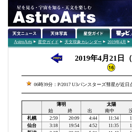
AstroArts
星空ガイド
天文現象カレンダー
2019年4月
2019年4月21日
06時39分：P/2017 U3パンスターズ彗星が近
薄明
太陽
始
終
出
南中
札幌
2:59
20:09
4:44
11:34
1
仙台
3:18
19:54
4:52
11:35
1