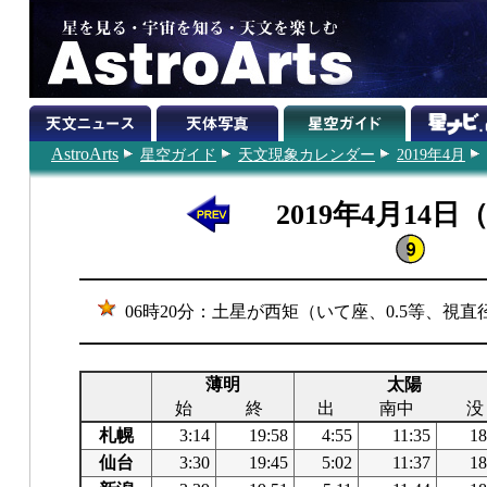
AstroArts
星空ガイド
天文現象カレンダー
2019年4月
2019年4月14日
06時20分：土星が西矩（いて座、0.5等、視直径1
薄明
太陽
始
終
出
南中
没
札幌
3:14
19:58
4:55
11:35
18
仙台
3:30
19:45
5:02
11:37
18