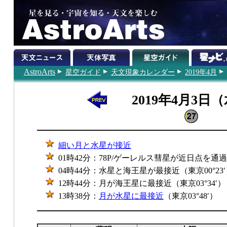
AstroArts
星空ガイド
天文現象カレンダー
2019年4月
2019年4月3日
細い月と水星が接近
01時42分：78P/ゲーレルス彗星が近日点を通過
04時44分：水星と海王星が最接近（東京00°23′
12時44分：月が海王星に最接近（東京03°34′）
13時38分：
月が水星に最接近
（東京03°48′）