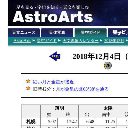
AstroArts
星空ガイド
天文現象カレンダー
2018年12月
2018年12月4日
細い月と金星が接近
03時42分：
月が金星の北03°38′を通る
薄明
太陽
始
終
出
南中
札幌
5:07
17:42
6:48
11:25
1