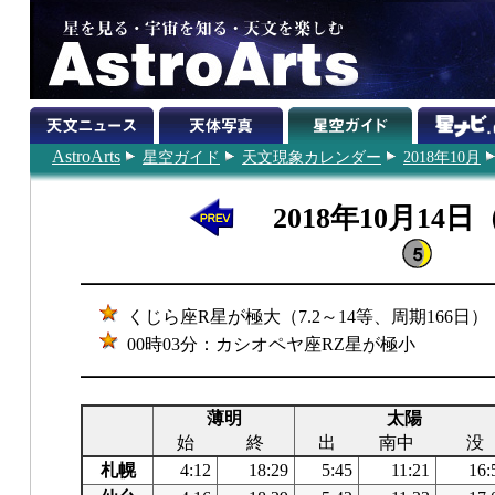
AstroArts
星空ガイド
天文現象カレンダー
2018年10月
2018年10月14
くじら座R星が極大（7.2～14等、周期166日）
00時03分：カシオペヤ座RZ星が極小
薄明
太陽
始
終
出
南中
没
札幌
4:12
18:29
5:45
11:21
16: