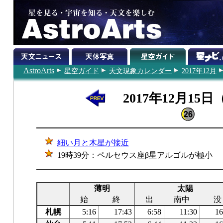
AstroArts
星空ガイド
天文現象カレンダー
2017年12月
2017年12月15
細い月と木星が接近
19時39分：ペルセウス座β星アルゴルが極小
薄明
太陽
始
終
出
南中
没
札幌
5:16
17:43
6:58
11:30
16