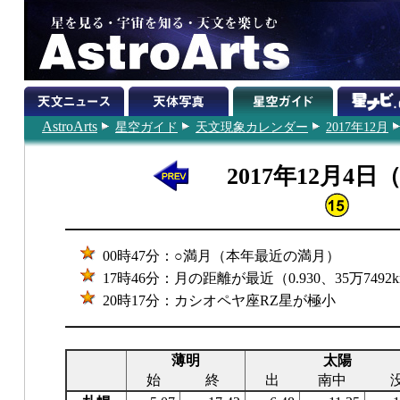
AstroArts
星空ガイド
天文現象カレンダー
2017年12月
2017年12月4日
00時47分：○満月（本年最近の満月）
17時46分：月の距離が最近（0.930、35万7492k
20時17分：カシオペヤ座RZ星が極小
薄明
太陽
始
終
出
南中