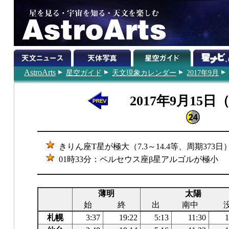
AstroArts
星空ガイド
天文現象カレンダー
2017年9月
2017年9月15日
きりん座T星が極大（7.3～14.4等、周期373日
01時33分：ペルセウス座β星アルゴルが極小
薄明
太陽
始
終
出
南中
札幌
3:37
19:22
5:13
11:30
1