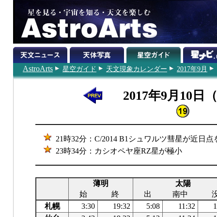
AstroArts
星空ガイド
天文現象カレンダー
2017年9月
2017年9月10日
21時32分：C/2014 B1シュワルツ彗星が近日
23時34分：カシオペヤ座RZ星が極小
薄明
太陽
始
終
出
南中
札幌
3:30
19:32
5:08
11:32
1