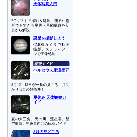
天体写真入門
PCソフトで撮影＆処理。明るい場
所でもできる星雲・星団撮影を初
歩から解説
惑星を撮影しよう
CMOSカメラで動画
撮影、ステライメー
ジで画像処理
ペルセウス座流星群
8月12～13日が一番の見ごろ。月明
かりゼロの好条件！
夏休み 天体観察ガ
イド
夏の大三角、天の川、流星群、星
空撮影。初級者向けの観察ガイド
8月の見どころ