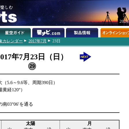
202
象カレンダー
2017年7月
23日
2017年7月23日（日）
5.6～9.6等、周期390日）
黄経120°）
南03°06′を通る
太陽
月