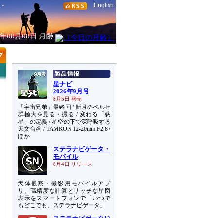
English
6年08月08日
月齢
星ナビ
2026年9月号
8月5日 発売
「宇宙兄弟」最終回 / 新月のペルセ
群極大を見る・撮る / 変わる「惑
星」の定義 / 星空の下で深呼吸する
天文台浴 / TAMRON 12-20mm F2.8 /
ほか
ステラナビゲータ・
モバイル
8月4日 リリース
天体観察・撮影用モバイルアプ
リ。高精度な計算とリッチな星図
表示をスマートフォンで「いつで
もどこでも、ステラナビゲータ」