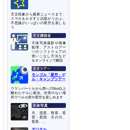
天文現象から最新ニュースまで、
スマホをかざすと話題がうかぶ。
不思議がいっぱいの星空を楽しも
う
天体写真撮影や画像
処理、アストロアー
ツのソフトウェアの
使いこなし方法など
をオンラインで解説
モンゴル「星空」ゲ
ル・キャンプツアー
ウランバートルから西へ250km以上
離れたゲルに連泊。光害のない場
所でペルセ群や星空を楽しめます
月、惑星、彗星、星
雲・星団、天の川、
星景、…
デジタル