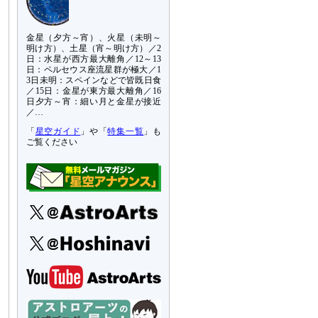
金星（夕方～宵）、火星（未明～
明け方）、土星（宵～明け方）／2
日：水星が西方最大離角／12～13
日：ペルセウス座流星群が極大／1
3日未明：スペインなどで皆既日食
／15日：金星が東方最大離角／16
日夕方～宵：細い月と金星が接近
／…
「
星空ガイド
」や「
特集一覧
」も
ご覧ください