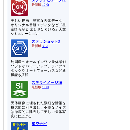
ステラナビゲータ12
最新版
12.0i
美しい描画、豊富な天体データ、
オリジナル番組エディタなど「星
空ひろがる 楽しさひろげる」天文
シミュレーション
ステラショット3
最新版
3.0o
純国産のオールインワン天体撮影
ソフトがパワーアップ。ライブス
タックやオートフォーカスなど新
機能も搭載
ステライメージ10
最新版
10.0f
天体画像に埋もれた微細な情報を
最大限に引き出し、不要なノイズ
は徹底的に除去して美しい天体写
真に仕上げる
星空ナビ