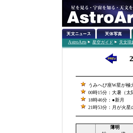
AstroArts
星空ガイド
天文現
うみへび座W星が極大（
00時15分：大暑（太陽
18時46分：●新月
21時53分：月が火星の
薄明