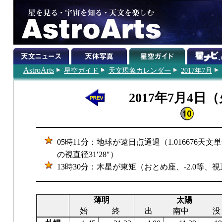
AstroArts
星空ガイド
天文現象カレンダー
2017年7月
2017年7月4日
05時11分：地球が遠日点通過（1.016676天文単
の視直径31′28″）
13時30分：木星が東矩（おとめ座、-2.0等、視直
薄明
太陽
始
終
出
南中
没