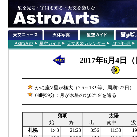
AstroArts
星空ガイド
天文現象カレンダー
2017年6月
2017年6月4日
かに座V星が極大（7.5～13.9等、周期272日）
08時59分：月が木星の北02°19′を通る
薄明
太陽
始
終
出
南中
没
札幌
1:43
21:23
3:56
11:33
19