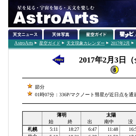
AstroArts
星空ガイド
天文現象カレンダー
2017年2月
2017年2月3日
節分
01時07分：336P/マクノート彗星が近日点を通
薄明
太陽
始
終
出
南中
没
札幌
5:11
18:27
6:47
11:48
16: