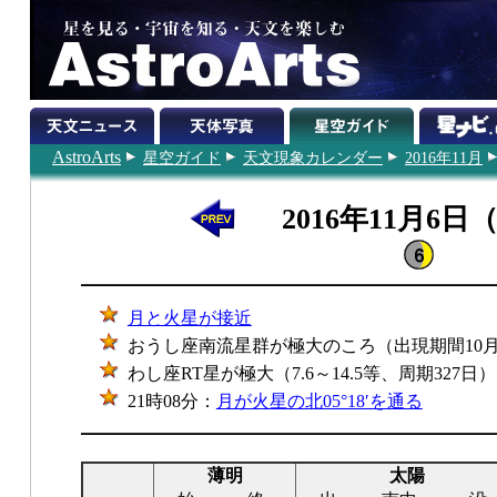
AstroArts
星空ガイド
天文現象カレンダー
2016年11月
2016年11月6日
月と火星が接近
おうし座南流星群が極大のころ（出現期間10月1
わし座RT星が極大（7.6～14.5等、周期327日）
21時08分：
月が火星の北05°18′を通る
薄明
太陽