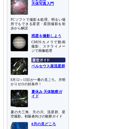
天体写真入門
PCソフトで撮影＆処理。明るい場
所でもできる星雲・星団撮影を初
歩から解説
惑星を撮影しよう
CMOSカメラで動画
撮影、ステライメー
ジで画像処理
ペルセウス座流星群
8月12～13日が一番の見ごろ。月明
かりゼロの好条件！
夏休み 天体観察ガ
イド
夏の大三角、天の川、流星群、星
空撮影。初級者向けの観察ガイド
8月の見どころ