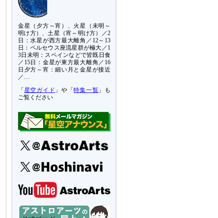
金星（夕方～宵）、火星（未明～
明け方）、土星（宵～明け方）／2
日：水星が西方最大離角／12～13
日：ペルセウス座流星群が極大／1
3日未明：スペインなどで皆既日食
／15日：金星が東方最大離角／16
日夕方～宵：細い月と金星が接近
／…
「
星空ガイド
」や「
特集一覧
」も
ご覧ください