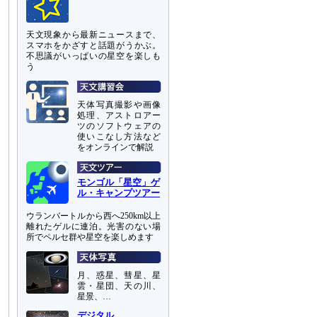
天文現象から最新ニュースまで、
スマホをかざすと話題がうかぶ。
不思議がいっぱいの星空を楽しも
う
天体写真撮影や画像
処理、アストロアー
ツのソフトウェアの
使いこなし方法など
をオンラインで解説
モンゴル「星空」ゲ
ル・キャンプツアー
ウランバートルから西へ250km以上
離れたゲルに連泊。光害のない場
所でペルセ群や星空を楽しめます
月、惑星、彗星、星
雲・星団、天の川、
星景、…
デジタル