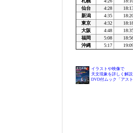
札幌
4:26
18:1
仙台
4:28
18:1
新潟
4:35
18:2
東京
4:32
18:1
大阪
4:48
18:3
福岡
5:08
18:5
沖縄
5:17
19:0
イラストや映像で
天文現象を詳しく解説
DVD付ムック「アス