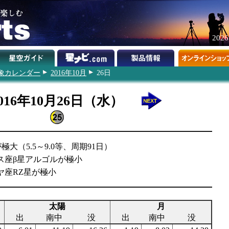
202
象カレンダー
2016年10月
26日
016年10月26日（水）
大（5.5～9.0等、周期91日）
ウス座β星アルゴルが極小
ヤ座RZ星が極小
太陽
月
出
南中
没
出
南中
没