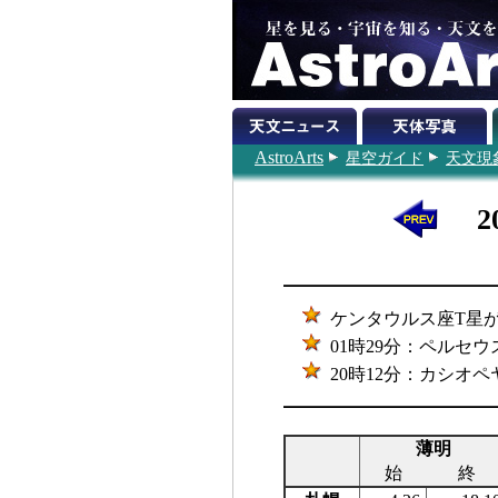
AstroArts
星空ガイド
天文現
2
ケンタウルス座T星が極
01時29分：ペルセ
20時12分：カシオペ
薄明
始
終