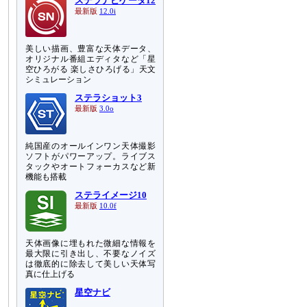
ステラナビゲータ12
最新版
12.0i
美しい描画、豊富な天体データ、
オリジナル番組エディタなど「星
空ひろがる 楽しさひろげる」天文
シミュレーション
ステラショット3
最新版
3.0o
純国産のオールインワン天体撮影
ソフトがパワーアップ。ライブス
タックやオートフォーカスなど新
機能も搭載
ステライメージ10
最新版
10.0f
天体画像に埋もれた微細な情報を
最大限に引き出し、不要なノイズ
は徹底的に除去して美しい天体写
真に仕上げる
星空ナビ