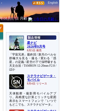
English
6年08月07日
月齢
星ナビ
2026年9月号
8月5日 発売
「宇宙兄弟」最終回 / 新月のペルセ
群極大を見る・撮る / 変わる「惑
星」の定義 / 星空の下で深呼吸する
天文台浴 / TAMRON 12-20mm F2.8 /
ほか
ステラナビゲータ・
モバイル
8月4日 リリース
天体観察・撮影用モバイルアプ
リ。高精度な計算とリッチな星図
表示をスマートフォンで「いつで
もどこでも、ステラナビゲータ」